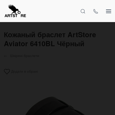
Кожаный браслет ArtStore
Aviator 6410BL Чёрный
Шкіряні браслети
Додати в обрані