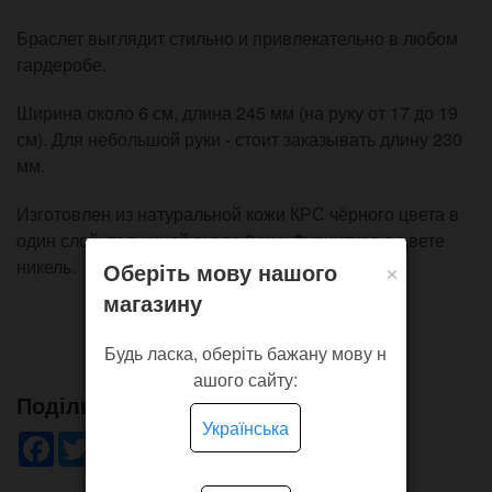
Браслет выглядит стильно и привлекательно в любом
гардеробе.
Ширина около 6 см, длина 245 мм (на руку от 17 до 19
см). Для небольшой руки - стоит заказывать длину 230
мм.
Изготовлен из натуральной кожи КРС чёрного цвета в
один слой, толщиной около 2 мм. Фурнитура в цвете
×
никель.
Оберіть мову нашого
магазину
Будь ласка, оберіть бажану мову н
ашого сайту:
Поділись!
Українська
Facebook
Twitter
WhatsApp
Viber
Pinterest
Telegram