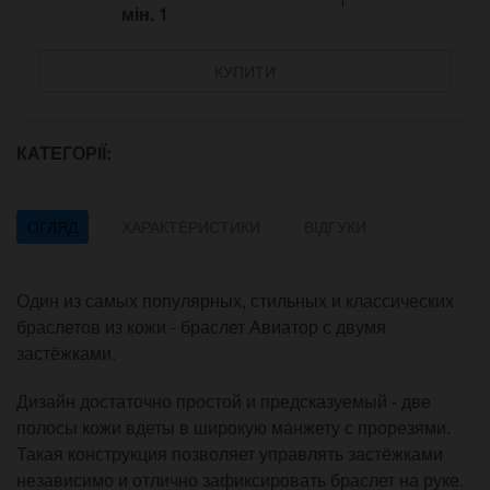
мін.
1
КУПИТИ
КАТЕГОРІЇ:
ОГЛЯД
ХАРАКТЕРИСТИКИ
ВІДГУКИ
Один из самых популярных, стильных и классических
браслетов из кожи - браслет Авиатор с двумя
застёжками.
Дизайн достаточно простой и предсказуемый - две
полосы кожи вдеты в широкую манжету с прорезями.
Такая конструкция позволяет управлять застёжками
независимо и отлично зафиксировать браслет на руке.