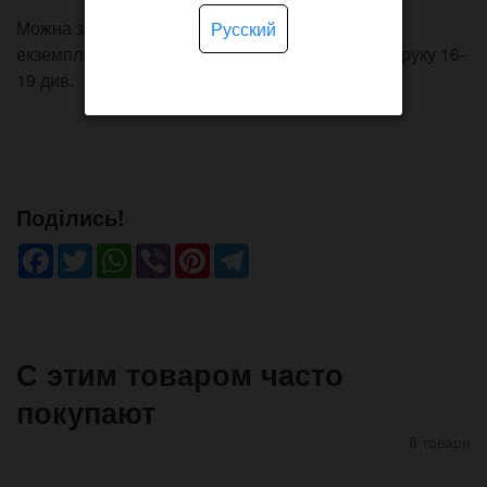
Можна замовити укорочений або дуже довгий
Русский
екземпляр. Стандартна версія розрахована на руку 16-
19 див.
Поділись!
Facebook
Twitter
WhatsApp
Viber
Pinterest
Telegram
С этим товаром часто
покупают
8 товари