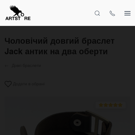
Чоловічий довгий браслет
Jack антик на два оберти
Довгі браслети
Додати в обрані