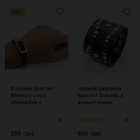
ХІТ!
Вузький браслет
Чорний шкіряний
Minima у стилі
браслет Dominic з
мінімалізм з
хольнітенами
великою пряжкою
200 грн.
600 грн.