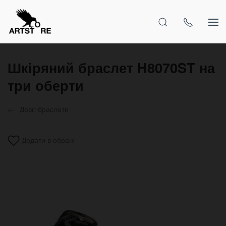
Шкіряний браслет H8070ST на
три оберти
Довгі браслети
Додати в обрані