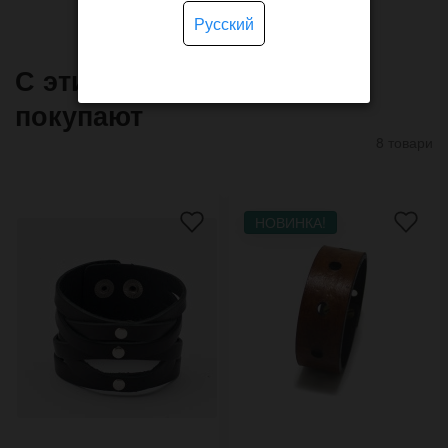
Русский
С этим товаром часто
покупают
8 товари
НОВИНКА!