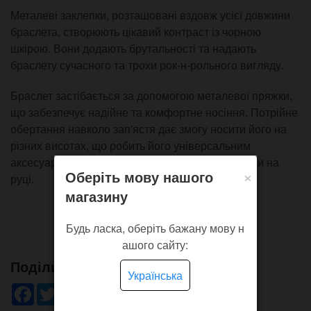
Металеві заклепки, розташовані вздовж усієї довжини
браслета, створюють цікавий контраст із чорною
шкірою. Вони додають брутальності та надають
браслету сучасного та трохи рок-н-рольного вигляду.
Браслет застібається за допомогою металевої пряжки,
що забезпечує надійне та комфортне носіння. Потрійне
обертання навколо зап'ястя дає змогу носити його на
різних висотах, що робить його універсальним
аксесуаром для поєднання з іншими прикрасами на
×
Оберіть мову нашого
руці.
магазину
Будь ласка, оберіть бажану мову н
ашого сайту:
Поділись!
Українська
Facebook
Twitter
WhatsApp
Viber
Pinterest
Telegram