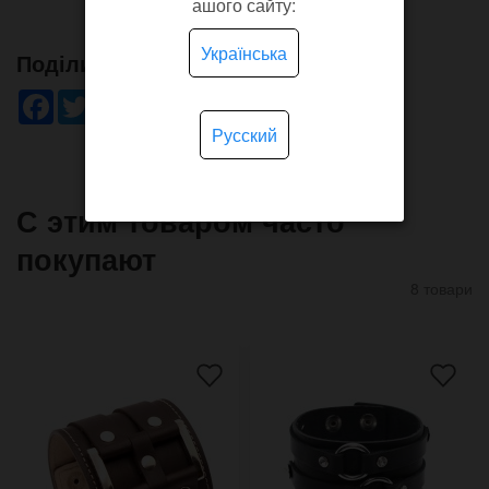
ашого сайту:
Українська
Поділись!
Facebook
Twitter
WhatsApp
Viber
Pinterest
Telegram
Русский
С этим товаром часто
покупают
8 товари