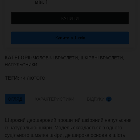
мін.
1
КУПИТИ
Купити в 1 клік
КАТЕГОРІЇ:
,
,
ЧОЛОВІЧІ БРАСЛЕТИ
ШКІРЯНІ БРАСЛЕТИ
НАПУЛЬСНИКИ
ТЕГИ:
14 ЛЮТОГО
ОГЛЯД
ХАРАКТЕРИСТИКИ
ВІДГУКИ
2
Широкий двошаровий прошитий шкіряний напульсник
із натуральної шкіри. Модель складається з одного
суцільного шматка шкіри, де широка основа в шість