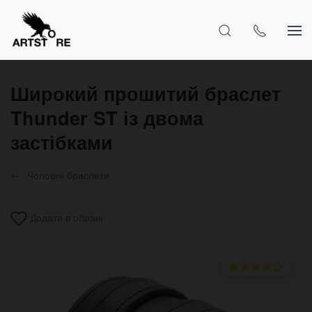
Широкий прошитий браслет
Thunder ST із двома
застібками
Чоловічі браслети
Додати в обрані