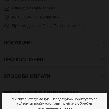
office@artstore.com.ua
Київ
,
Руденко 6а, офіс 607
Прийом дзвінків
Пн — Пт 11:00 – 20:00
ПОКУПЦЕВІ
ПРО КОМПАНІЮ
СПОСОБИ ОПЛАТИ
ПРИЄДНУЙСЯ В СОЦМЕРЕЖАХ
Ми використовуємо кукі. Продовжуючи користуватися
сайтом ви приймаєте нашу
політику обробки
персональних даних