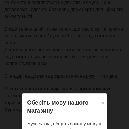
сантиметрів поділяється на дві лямки смуги. Вони
дозволяють одягати браслет у два оберти для щільного
обхвату кисті.
Дизайн виконаний таким чином, що заклепки та пряжки
не стосуються вашої руки, тобто контакту з металом
немає.
Довжина регулюється пряжками, але краще замовляти
під розмір т.к. укоротити ви його не зможете через
наявність прошивки.
Стандартна довжина розрахована на руку 17-19 див.
Колір вивороту може відрізнятися від фотографії
залежно від наявності шкіри, зазвичай бежевий у
×
Оберіть мову нашого
коричневій версії, чорний у чорній.
магазину
Фурнітура на вибір - антик або нікель.
Будь ласка, оберіть бажану мову н