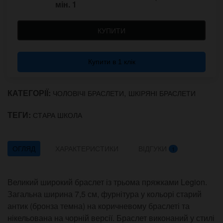
мін.
1
КУПИТИ
Купити в 1 клік
КАТЕГОРІЇ:
,
ЧОЛОВІЧІ БРАСЛЕТИ
ШКІРЯНІ БРАСЛЕТИ
ТЕГИ:
СТАРА ШКОЛА
ОГЛЯД
ХАРАКТЕРИСТИКИ
ВІДГУКИ
1
Великий широкий браслет із трьома пряжками Legion.
Загальна ширина 7,5 см, фурнітура у кольорі старий
антик (бронза темна) на коричневому браслеті та
нікельована на чорній версії. Браслет виконаний у стилі