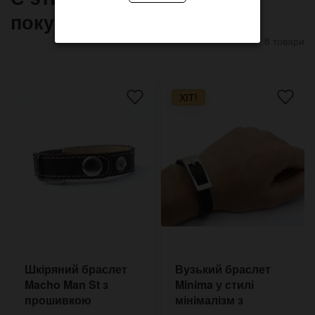
покупают
8 товари
ХІТ!
Шкіряний браслет
Вузький браслет
Macho Man St з
Minima у стилі
прошивкою
мінімалізм з