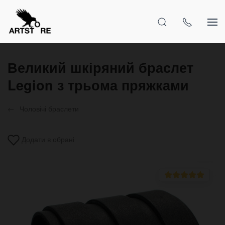
Великий шкіряний браслет
Legion з трьома пряжками
Чоловічі браслети
Додати в обрані