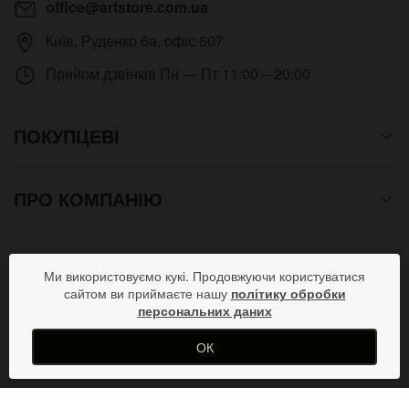
office@artstore.com.ua
Київ
,
Руденко 6а, офіс 607
Прийом дзвінків
Пн — Пт 11:00 – 20:00
ПОКУПЦЕВІ
ПРО КОМПАНІЮ
СПОСОБИ ОПЛАТИ
Ми використовуємо кукі. Продовжуючи користуватися
сайтом ви приймаєте нашу
політику обробки
персональних даних
ПРИЄДНУЙСЯ В СОЦМЕРЕЖАХ
ОК
Copyright © 2012- 2026 Всі права захищені. Магазин