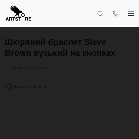
Шкіряний браслет Sieve
Brown вузький на кнопках
Чоловічі браслети
Додати в обрані