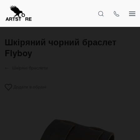
Шкіряний чорний браслет
Flyboy
Шкіряні браслети
Додати в обрані