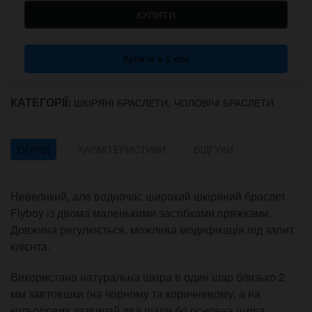
КУПИТИ
Купити в 1 клік
КАТЕГОРІЇ:
,
ШКІРЯНІ БРАСЛЕТИ
ЧОЛОВІЧІ БРАСЛЕТИ
ОГЛЯД
ХАРАКТЕРИСТИКИ
ВІДГУКИ
Невеликий, але водночас широкий шкіряний браслет
Flyboy із двома маленькими застібками пряжками.
Довжина регулюється, можлива модифікація під запит
клієнта.
Використана натуральна шкіра в один шар близько 2
мм завтовшки (на чорному та коричневому, а на
кольорових зазвичай два шари бо основна шкіра