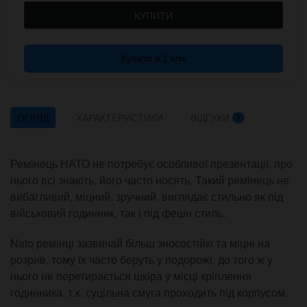
КУПИТИ
Купити в 1 клік
ОГЛЯД
ХАРАКТЕРИСТИКИ
ВІДГУКИ
1
Ремінець НАТО не потребує особливої презентації, про
нього всі знають, його часто носять. Такий ремінець не
вибагливий, міцний, зручний, виглядає стильно як під
військовий годинник, так і під фешн стиль.
Nato ремінці зазвичай більш зносостійкі та міцні на
розрив, тому їх часто беруть у подорожі, до того ж у
нього не перетирається шкіра у місці кріплення
годинника, т.к. суцільна смуга проходить під корпусом.