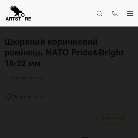
Шкіряний коричневий
ремінець NATO Pride&Bright
18-22 мм
Класичні ремінці
Додати в обрані