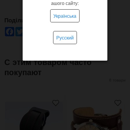
ашого сайту:
Українська
Поділись!
Facebook
Twitter
WhatsApp
Viber
Pinterest
Telegram
Русский
С этим товаром часто
покупают
8 товари