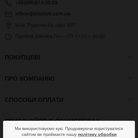
+38(050)814-20-25
office@artstore.com.ua
Київ
,
Руденко 6а, офіс 607
Прийом дзвінків
Пн — Пт 11:00 – 20:00
ПОКУПЦЕВІ
ПРО КОМПАНІЮ
СПОСОБИ ОПЛАТИ
ПРИЄДНУЙСЯ В СОЦМЕРЕЖАХ
Ми використовуємо кукі. Продовжуючи користуватися
сайтом ви приймаєте нашу
політику обробки