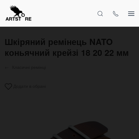
Шкіряний ремінець NATO
коньячний крейзі 18 20 22 мм
Класичні ремінці
Додати в обрані