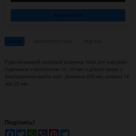
Купити в 1 клік
ОГЛЯД
ХАРАКТЕРИСТИКИ
ВІДГУКИ
Рудо-коньячний шкіряний ремінець Nato для наручних
годинників з кріпленням 18 і 20 мм із цільної шкіри з
фарбуванням крейзі хорс. Довжина 255 мм, ширина 18
або 20 мм.
Поділись!
Facebook
Twitter
WhatsApp
Viber
Pinterest
Telegram