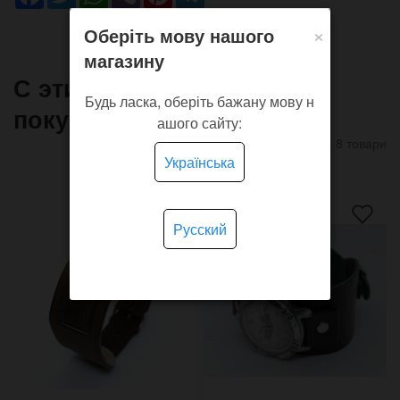
×
Оберіть мову нашого
магазину
С этим товаром часто
Будь ласка, оберіть бажану мову н
покупают
ашого сайту:
8 товари
Українська
Русский