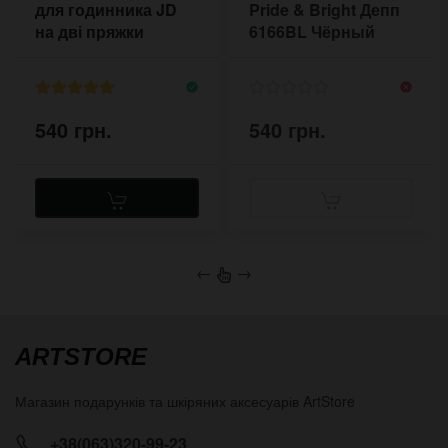
для годинника JD
Pride & Bright Депп
на дві пряжки
6166BL Чёрный
540 грн.
540 грн.
←
→
ARTSTORE
Магазин подарунків та шкіряних аксесуарів
ArtStore
+38(063)320-99-23