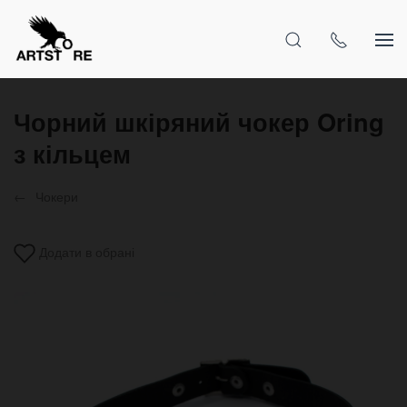
Чорний шкіряний чокер Oring
з кільцем
Чокери
Додати в обрані