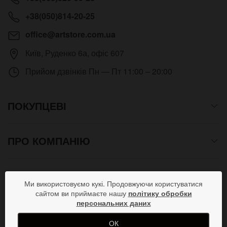
+38(050)814-20-25
office@artstore.com.ua
Київ
,
Руденко 6а, офіс 607
Прийом дзвінків
Пн — Пт 11:00 – 20:00
ПОКУПЦЕВІ
ПРО КОМПАНІЮ
СПОСОБИ ОПЛАТИ
Ми використовуємо кукі. Продовжуючи користуватися
сайтом ви приймаєте нашу
політику обробки
персональних даних
ПРИЄДНУЙСЯ В СОЦМЕРЕЖАХ
ОК