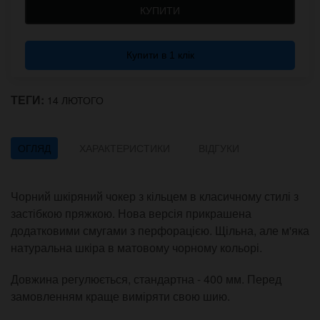
КУПИТИ
Купити в 1 клік
ТЕГИ:
14 ЛЮТОГО
ОГЛЯД
ХАРАКТЕРИСТИКИ
ВІДГУКИ
Чорний шкіряний чокер з кільцем в класичному стилі з
застібкою пряжкою. Нова версія прикрашена
додатковими смугами з перфорацією. Щільна, але м'яка
натуральна шкіра в матовому чорному кольорі.
Довжина регулюється, стандартна - 400 мм. Перед
замовленням краще виміряти свою шию.