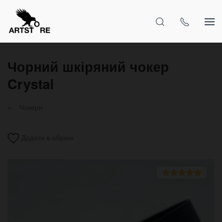
Чорний шкіряний чокер
Crystal
Чокери
Додати в обрані