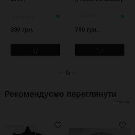
з магнітною
застібкою в кольорі
темно-оливковий
330 грн.
750 грн.
←
→
Рекомендуємо переглянути
2 товари