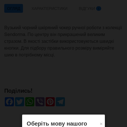
ОГЛЯД
ХАРАКТЕРИСТИКИ
ВІДГУКИ
1
Вузький чорний шкіряний чокер ручної роботи з колекції
Sendorma. По центру він прикрашений великим
стразом. В якості застібки використовуються швидкі
кнопки. Для підбору правильного розміру виміряйте
шию в потрібному місці.
Поділись!
Facebook
Twitter
WhatsApp
Viber
Pinterest
Telegram
×
Оберіть мову нашого