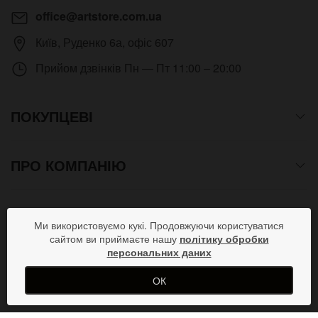
office@artstore.com.ua
Київ
,
Руденко 6а, офіс 607
Прийом дзвінків
Пн — Пт 11:00 – 20:00
ПОКУПЦЕВІ
ПРО КОМПАНІЮ
СПОСОБИ ОПЛАТИ
Ми використовуємо кукі. Продовжуючи користуватися
сайтом ви приймаєте нашу
політику обробки
персональних даних
ПРИЄДНУЙСЯ В СОЦМЕРЕЖАХ
ОК