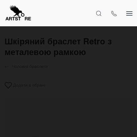
Шкіряний браслет Retro з
металевою рамкою
Чоловічі браслети
Додати в обрані