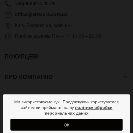
+38(050)814-20-25
office@artstore.com.ua
Київ
,
Руденко 6а, офіс 607
Прийом дзвінків
Пн — Пт 11:00 – 20:00
ПОКУПЦЕВІ
ПРО КОМПАНІЮ
СПОСОБИ ОПЛАТИ
Ми використовуємо кукі. Продовжуючи користуватися
сайтом ви приймаєте нашу
політику обробки
персональних даних
ПРИЄДНУЙСЯ В СОЦМЕРЕЖАХ
ОК