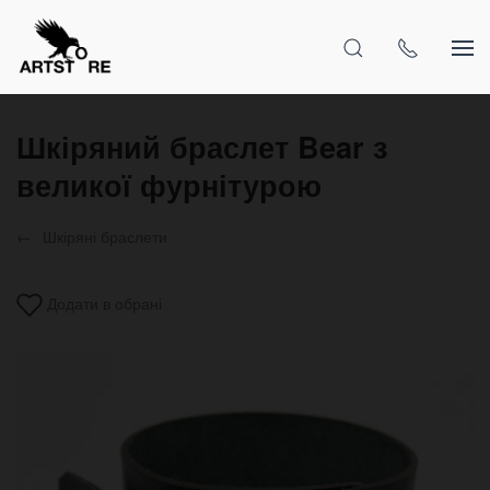
Шкіряний браслет Bear з
великої фурнітурою
Шкіряні браслети
Додати в обрані