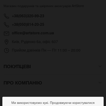
Магазин подарунків та шкіряних аксесуарів
ArtStore
+38(063)320-99-23
+38(050)814-20-25
office@artstore.com.ua
Київ
,
Руденко 6а, офіс 607
Прийом дзвінків
Пн — Пт 11:00 – 20:00
ПОКУПЦЕВІ
ПРО КОМПАНІЮ
СПОСОБИ ОПЛАТИ
Ми використовуємо кукі. Продовжуючи користуватися