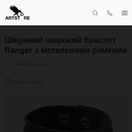
Шкіряний широкий браслет
Ranger з металевими рамками
Чоловічі браслети
Додати в обрані