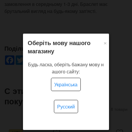
замовлення в середньому 1-3 дні. Браслет має
брутальний вигляд на будь-якому зап'ясті.
×
Оберіть мову нашого
Поділись!
магазину
Facebook
Twitter
WhatsApp
Viber
Pinterest
Telegram
Будь ласка, оберіть бажану мову н
ашого сайту:
Українська
С этим товаром часто
покупают
Русский
8 товари