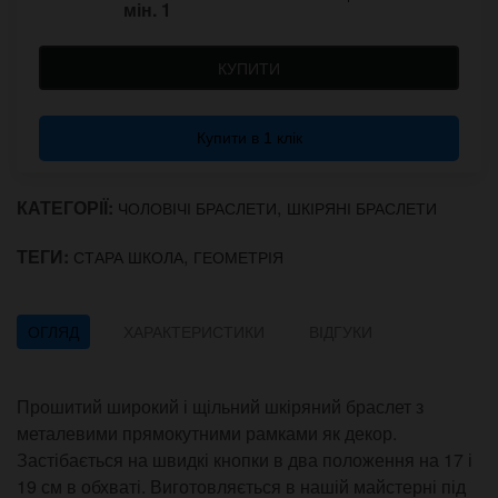
мін.
1
КУПИТИ
Купити в 1 клік
КАТЕГОРІЇ:
,
ЧОЛОВІЧІ БРАСЛЕТИ
ШКІРЯНІ БРАСЛЕТИ
ТЕГИ:
,
СТАРА ШКОЛА
ГЕОМЕТРІЯ
ОГЛЯД
ХАРАКТЕРИСТИКИ
ВІДГУКИ
Прошитий широкий і щільний шкіряний браслет з
металевими прямокутними рамками як декор.
Застібається на швидкі кнопки в два положення на 17 і
19 см в обхваті. Виготовляється в нашій майстерні під