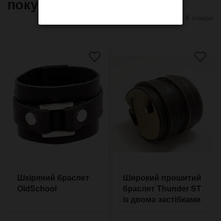
покупают
8 товари
Шкіряний браслет
Широкий прошитий
OldSchool
браслет Thunder ST
із двома застібками