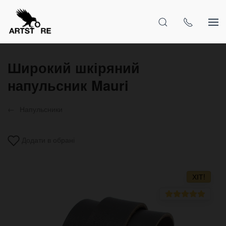
Широкий шкіряний
напульсник Mauri
Напульсники
Додати в обрані
ХІТ!