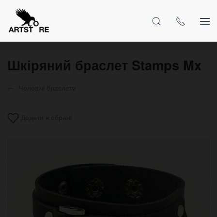
Шкіряний браслет Stamps Mx
Чоловічі браслети
Додати в обрані