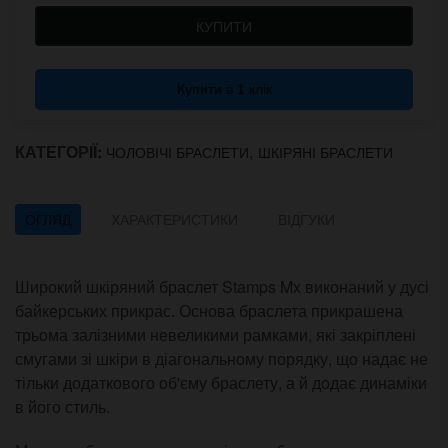
КУПИТИ
Купити в 1 клік
КАТЕГОРІЇ:
,
ЧОЛОВІЧІ БРАСЛЕТИ
ШКІРЯНІ БРАСЛЕТИ
ОГЛЯД
ХАРАКТЕРИСТИКИ
ВІДГУКИ
Широкий шкіряний браслет Stamps Mx виконаний у дусі
байкерських прикрас. Основа браслета прикрашена
трьома залізними невеликими рамками, які закріплені
смугами зі шкіри в діагональному порядку, що надає не
тільки додаткового об'єму браслету, а й додає динаміки
в його стиль.