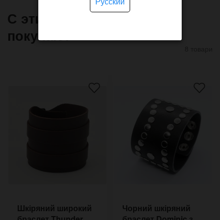
Русский
С этим товаром часто
покупают
8 товари
Шкіряний широкий
Чорний шкіряний
браслет Thunder
браслет Dominic з