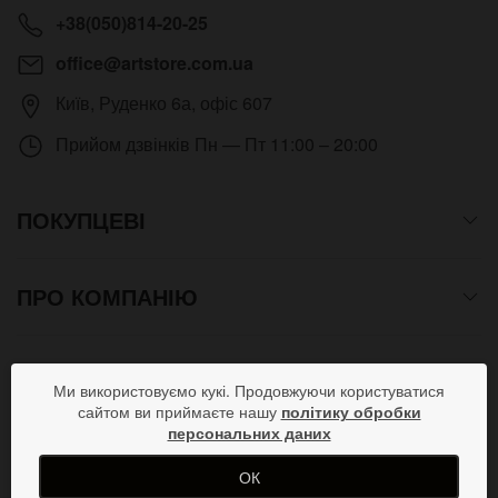
+38(050)814-20-25
office@artstore.com.ua
Київ
,
Руденко 6а, офіс 607
Прийом дзвінків
Пн — Пт 11:00 – 20:00
ПОКУПЦЕВІ
ПРО КОМПАНІЮ
СПОСОБИ ОПЛАТИ
Ми використовуємо кукі. Продовжуючи користуватися
сайтом ви приймаєте нашу
політику обробки
персональних даних
ПРИЄДНУЙСЯ В СОЦМЕРЕЖАХ
ОК