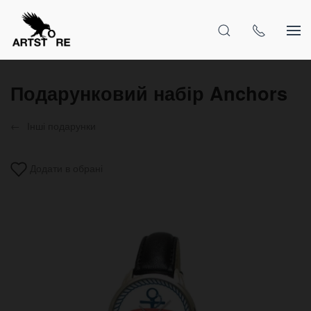
Подарунковий набір Anchors
Інші подарунки
Додати в обрані