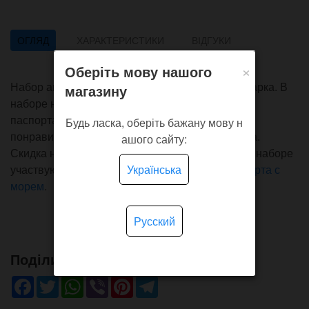
ОГЛЯД
ХАРАКТЕРИСТИКИ
ВІДГУКИ
×
Оберіть мову нашого
Набор аксессуаров Anchors с якорями для подарка. В
магазину
наборе наручные часы с якорем и обложка для
паспорта также с якорем в стиле скетч. Набор
Будь ласка, оберіть бажану мову н
понравится всем кому близка морская тематика.
ашого сайту:
Скидка на набор 10%, включена в стоимость. В наборе
Українська
участвуют -
часы с якорем
и
обложка для паспорта с
морем
.
Русский
Поділись!
Facebook
Twitter
WhatsApp
Viber
Pinterest
Telegram