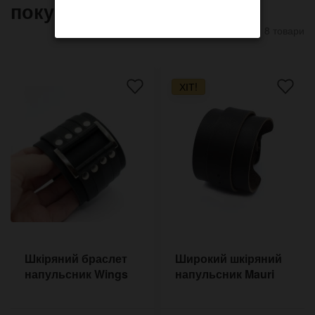
покупают
8 товари
ХІТ!
Шкіряний браслет
Широкий шкіряний
напульсник Wings
напульсник Mauri