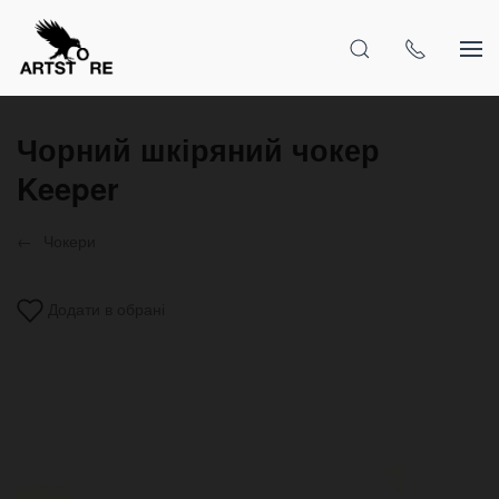
Чорний шкіряний чокер
Keeper
Чокери
Додати в обрані