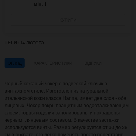
мін.
1
КУПИТИ
ТЕГИ:
14 ЛЮТОГО
ОГЛЯД
ХАРАКТЕРИСТИКИ
ВІДГУКИ
Чёрный кожаный чокер с подвеской ключик в
винтажном стиле. Изготовлен из натуральной
итальянской кожи класса Наппа, имеет два слоя - оба
лицевых. Чокер покрыт защитным водооталкивающим
слоем, торцы изделия заполированы и покрашены
черным глянцевым составом. В качестве застежки
используются винты. Размер регулируется от 30 до 38
см в обхвате, его легко поменять просто переставив