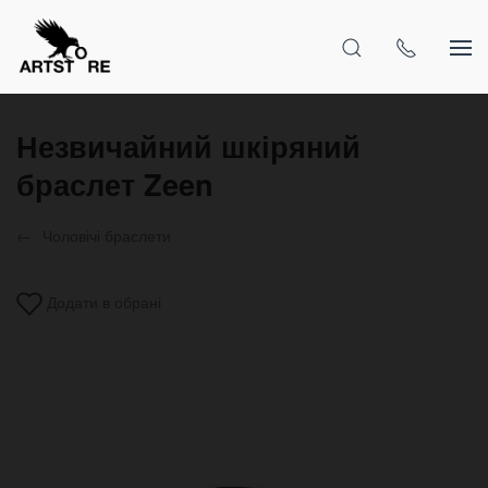
Незвичайний шкіряний
браслет Zeen
Чоловічі браслети
Додати в обрані