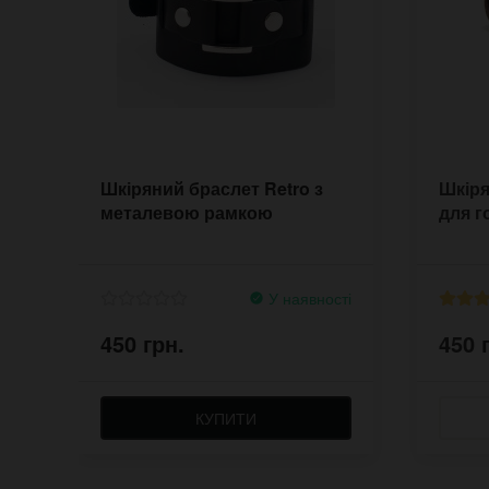
Шкіряний браслет Retro з
Шкіря
металевою рамкою
для г
У наявності
450 грн.
450 
КУПИТИ