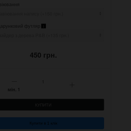
віювання
арунковий футляр
i
450 грн.
мін.
1
КУПИТИ
Купити в 1 клік