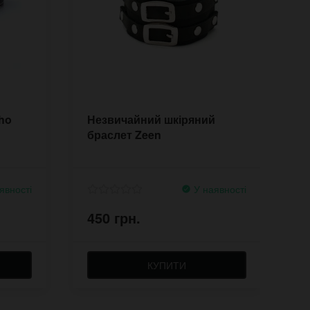
ho
Незвичайний шкіряний
Ш
браслет Zeen
J
явності
У наявності
450 грн.
4
КУПИТИ