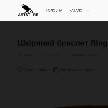
ГОЛОВНА
КАТАЛОГ
Шкіряний браслет Ring
Головна
Прикраси
Шкіряні браслети
Додати в обрані
Додати до порівняння