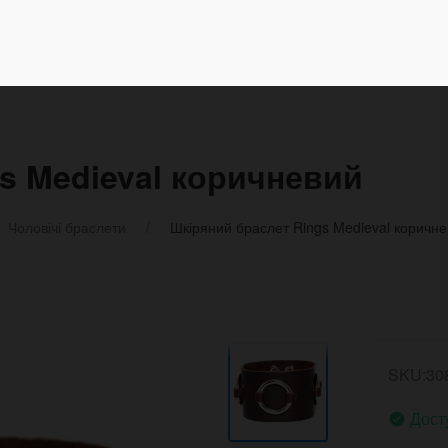
s Medieval коричневий
Чоловічі браслети
Шкіряний браслет Rings Medieval коричн
SKU:30
Дост