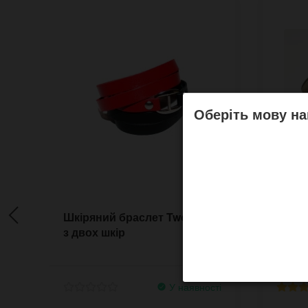
Оберіть мову на
Шкіряний браслет TwoColor
Широ
з двох шкір
Thund
засті
У наявності