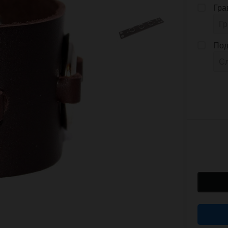
Гра
Под