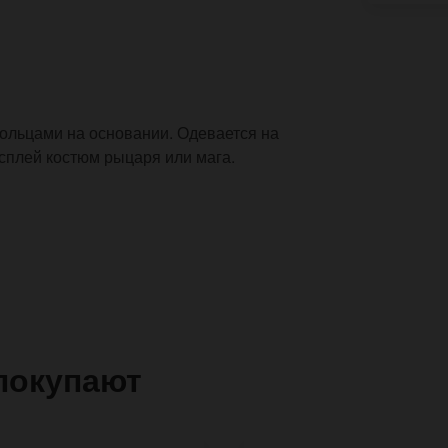
кольцами на основании. Одевается на
осплей костюм рыцаря или мага.
покупают