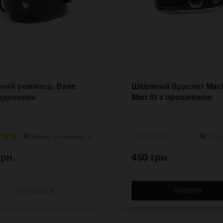
ний ремінець Base
Шкіряний браслет Mac
одинника
Man St з прошивкою
Немає в наявності
У на
грн.
450 грн.
СКІНЧИВСЯ
КУПИТИ