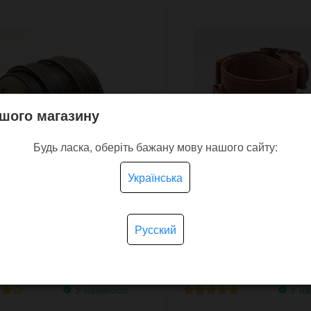
шого магазину
Будь ласка, оберіть бажану мову нашого сайту:
Українська
кий прошитий браслет
Шкіряний прошитий
Русский
er ST із двома
браслет JD Stitch в сти
бками
Деппа
У наявності
У на