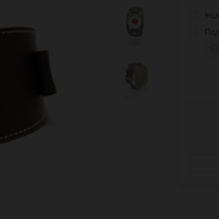
Інш
Под