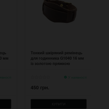
ець
Тонкий шкіряний ремінець
Ш
0 мм
для годинника G1040 16 мм
д
із золотою пряжкою
з
явності
У наявності
450 грн.
4
КУПИТИ