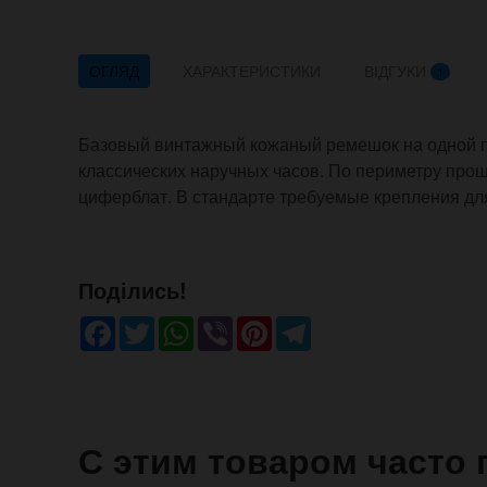
ОГЛЯД
ХАРАКТЕРИСТИКИ
ВІДГУКИ
1
Базовый винтажный кожаный ремешок на одной п
классических наручных часов. По периметру про
циферблат. В стандарте требуемые крепления для
Поділись!
Facebook
Twitter
WhatsApp
Viber
Pinterest
Telegram
С этим товаром часто 