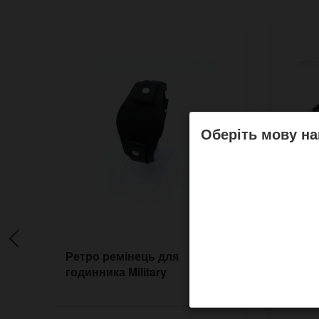
Оберіть мову на
Ретро ремінець для
Широ
годинника Military
ремін
годин