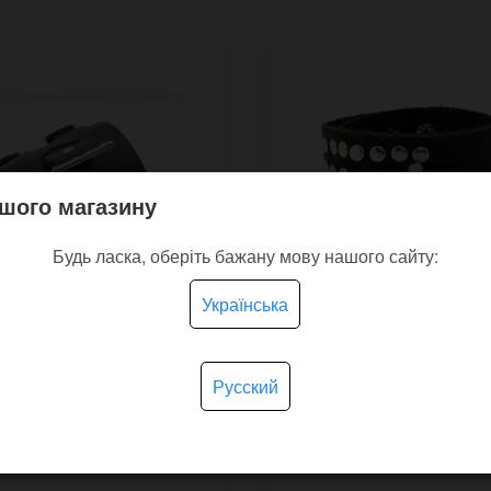
шого магазину
Будь ласка, оберіть бажану мову нашого сайту:
Українська
Русский
кий чорний шкіряний
Браслет для годинника
ець Yband для
в стилі панк-рок
ника Apple 38/40 мм