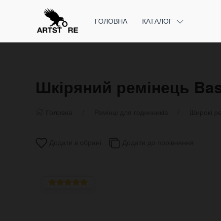
ГОЛОВНА
КАТАЛОГ
Шкіряний ремінець Bas
Головна
Ремінці для годинників
Широкі ре
Додати в обрані
Додати до порівняння