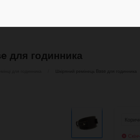
e для годинника
мінці для годинника
Шкіряний ремінець Base для годинника
Скін