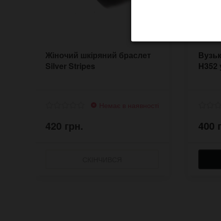
Жіночий шкіряний браслет
Вузьк
Silver Stripes
H352 
Немає в наявності
420 грн.
400 
СКІНЧИВСЯ