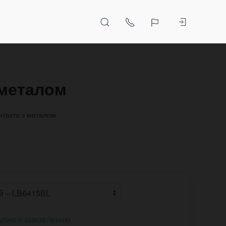
 металом
онтакта з металом
упно к замовленню