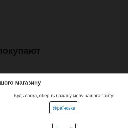
покупают
шого магазину
Будь ласка, оберіть бажану мову нашого сайту:
Українська