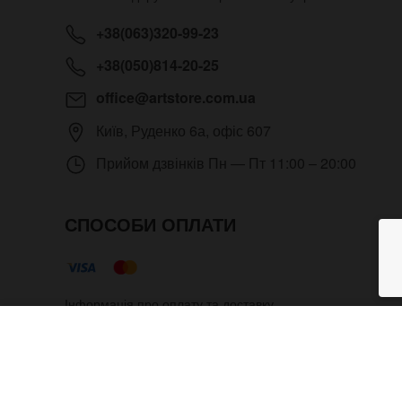
+38(063)320-99-23
+38(050)814-20-25
office@artstore.com.ua
Київ
,
Руденко 6а, офіс 607
Прийом дзвінків
Пн — Пт 11:00 – 20:00
СПОСОБИ ОПЛАТИ
Інформація про оплату та доставку
Шкіряний браслет Aviator Full
Copyright © 2012- 2026 Всі права захищені. Магазин под
адміністратора.