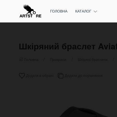
ГОЛОВНА
КАТАЛОГ
Шкіряний браслет Aviat
Головна
Прикраси
Шкіряні браслети
Додати в обрані
Додати до порівняння