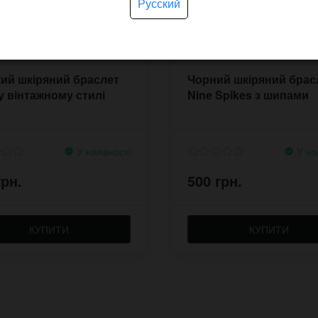
Русский
ий шкіряний браслет
Чорний шкіряний брас
у вінтажному стилі
Nine Spikes з шипами
У наявності
У на
грн.
500 грн.
КУПИТИ
КУПИТИ