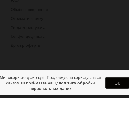
FAQ
Обмін і повернення
Отримати знижку
Угода користувача
Конфендеційність
Договір оферта
Ми використовуємо кукі. Продовжуючи користуватися
сайтом ви приймаєте нашу
політику обробки
ОК
персональних даних
 Bund без контакта з металом
арунків від дизайн студії ArtStore. Використання матеріалів сайту 