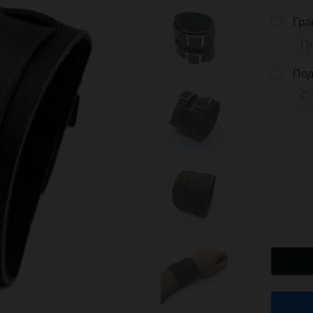
Гра
Под