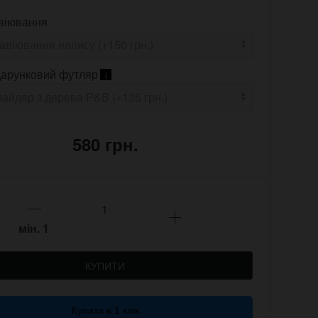
віювання
арунковий футляр
i
580 грн.
мін.
1
КУПИТИ
Купити в 1 клік