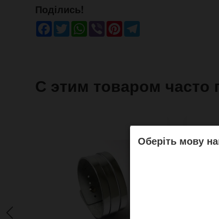
Поділись!
Facebook
Twitter
WhatsApp
Viber
Pinterest
Telegram
С этим товаром часто 
Оберіть мову на