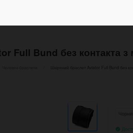
or Full Bund без контакта з
Чоловічі браслети
Шкіряний браслет Aviator Full Bund без к
Дост