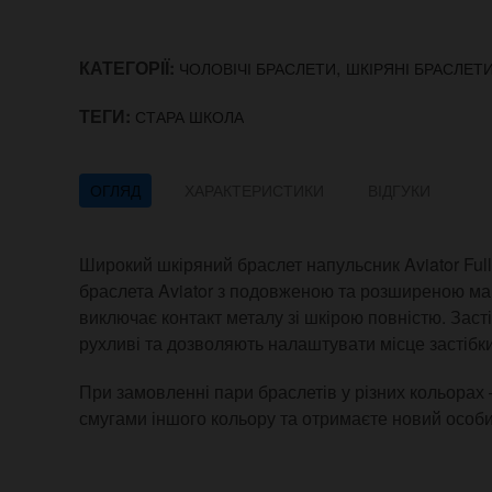
КАТЕГОРІЇ:
,
ЧОЛОВІЧІ БРАСЛЕТИ
ШКІРЯНІ БРАСЛЕТ
ТЕГИ:
СТАРА ШКОЛА
ОГЛЯД
ХАРАКТЕРИСТИКИ
ВІДГУКИ
Широкий шкіряний браслет напульсник Aviator Ful
браслета Aviator з подовженою та розширеною ман
виключає контакт металу зі шкірою повністю. Заст
рухливі та дозволяють налаштувати місце застібки
При замовленні пари браслетів у різних кольорах 
смугами іншого кольору та отримаєте новий особи