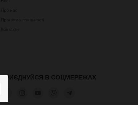
Блог
Про нас
Програма лояльності
Контакти
ПРИЄДНУЙСЯ В СОЦМЕРЕЖАХ
580 грн.
КУПИТИ
допускається лише при отриманні письмового дозволу