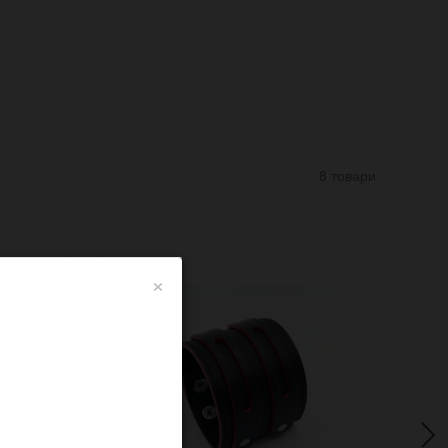
8 товари
×