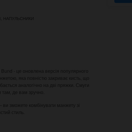
,
И
НАПУЛЬСНИКИ
l Bund - це оновлена версія популярного
жетою, яка повністю закриває кисть, що
ібається аналогічно на дві пряжки. Смуги
 там, де вам зручно.
– ви зможете комбінувати манжету зі
стий стиль.