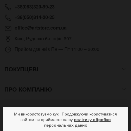
+38(063)320-99-23
+38(050)814-20-25
office@artstore.com.ua
Київ
,
Руденко 6а, офіс 607
Прийом дзвінків
Пн — Пт 11:00 – 20:00
ПОКУПЦЕВІ
ПРО КОМПАНІЮ
СПОСОБИ ОПЛАТИ
Ми використовуємо кукі. Продовжуючи користуватися
сайтом ви приймаєте нашу
політику обробки
персональних даних
ПРИЄДНУЙСЯ В СОЦМЕРЕЖАХ