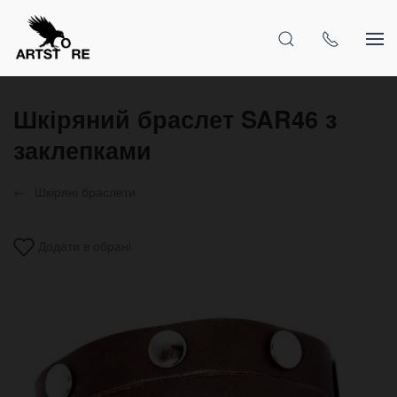
Шкіряний браслет SAR46 з
заклепками
Шкіряні браслети
Додати в обрані