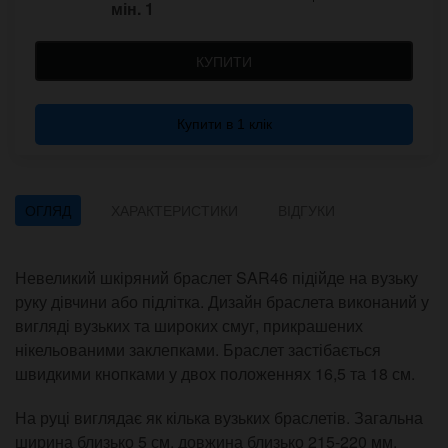
мін.
1
КУПИТИ
Купити в 1 клік
ОГЛЯД
ХАРАКТЕРИСТИКИ
ВІДГУКИ
Невеликий шкіряний браслет SAR46 підійде на вузьку
руку дівчини або підлітка. Дизайн браслета виконаний у
вигляді вузьких та широких смуг, прикрашених
нікельованими заклепками. Браслет застібається
швидкими кнопками у двох положеннях 16,5 та 18 см.
На руці виглядає як кілька вузьких браслетів. Загальна
ширина близько 5 см, довжина близько 215-220 мм.