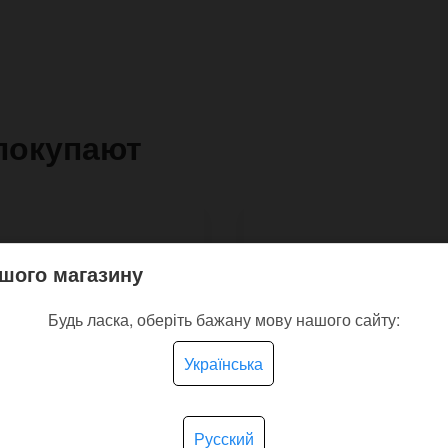
покупают
шого магазину
Будь ласка, оберіть бажану мову нашого сайту:
Українська
Русский