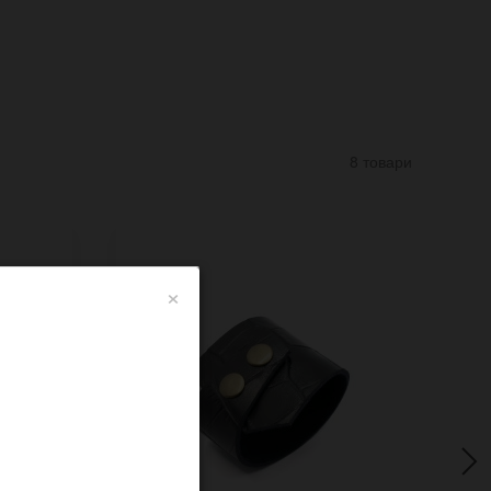
8 товари
×