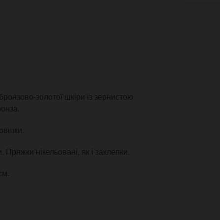
бронзово-золотої шкіри із зернистою
онза.
товшки.
. Пряжки нікельовані, як і заклепки.
см.