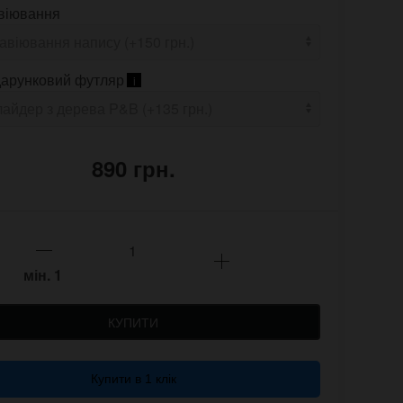
віювання
арунковий футляр
i
890 грн.
мін.
1
КУПИТИ
Купити в 1 клік