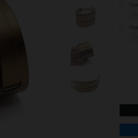
Гра
Под