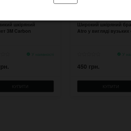
ликий шкіряний
Широкий шкіряний бр
ет 3M Carbon
Atro у вигляді вузьких
У наявності
У на
грн.
450 грн.
КУПИТИ
КУПИТИ