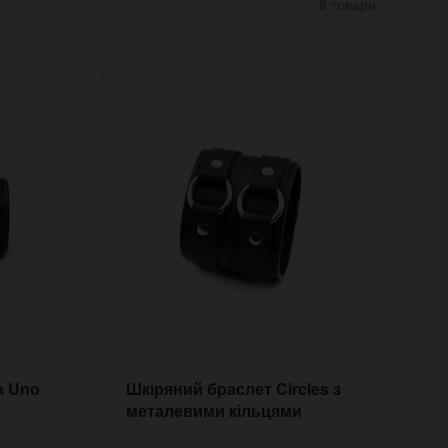
8 товари
а Uno
Шкіряний браслет Circles з
Ш
металевими кільцями
R
р