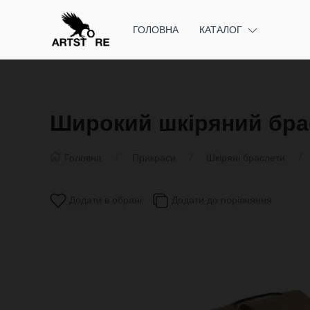
ГОЛОВНА
КАТАЛОГ
Широкий шкіряний бра
Головна
Прикраси
Шкіряні браслети
Додати в обрані
Додати до порівняння