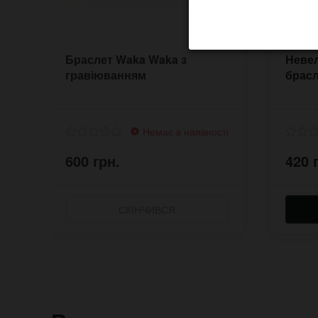
Браслет Waka Waka з
Неве
гравіюванням
брасл
Немає в наявності
600 грн.
420 
СКІНЧИВСЯ