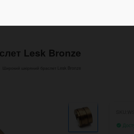
слет Lesk Bronze
Широкий шкіряний браслет Lesk Bronze
SKU:W
Дост