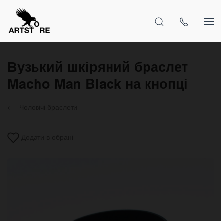
Вузький шкіряний браслет
Macho Man Black на кнопці
Чоловічі браслети
Додати в обрані