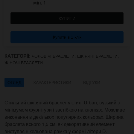
мін.
1
КУПИТИ
Купити в 1 клік
КАТЕГОРІЇ:
,
,
ЧОЛОВІЧІ БРАСЛЕТИ
ШКІРЯНІ БРАСЛЕТИ
ЖІНОЧІ БРАСЛЕТИ
ОГЛЯД
ХАРАКТЕРИСТИКИ
ВІДГУКИ
Стильний шкіряний браслет у стилі Urban, вузький з
мінімумом фурнітури і застібкою на кнопках. Можливе
виконання в декількох популярних кольорах. Ширина
браслета всього 1,5 см, як декоративний елемент
виступає нікельована рамка у формі літери D.