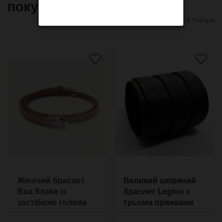
покупают
8 товари
Жіночий браслет
Великий шкіряний
Boa Snake із
браслет Legion з
застібкою голова
трьома пряжками
змії