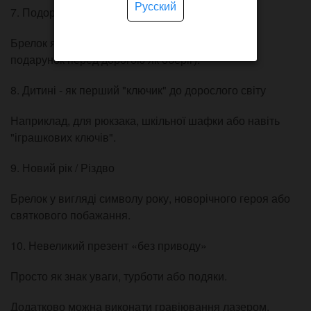
Русский
7. Подорож або поїздка
Брелок як сувенір з нової країни або міста (або
подарунок перед дорогою як оберіг).
8. Дитині - як перший "ключик" до дорослого світу
Наприклад, для рюкзака, шкільної шафки або навіть
"іграшкових ключів".
9. Новий рік / Різдво
Брелок у вигляді символу року, новорічного героя або
святкового побажання.
10. Невеликий презент «без приводу»
Просто як знак уваги, турботи або подяки.
Додатково можна виконати гравіювання лазером.