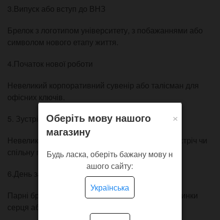
3.Випуск або вступ до ВНЗ
Брелок з логотипом університету, з побажаннями або
символом нового етапу життя.
4.Початок нової роботи
Невеликий корпоративний сувенір або талісман для
офісних ключів.
×
Оберіть мову нашого
5. Зустріч із другом чи подругою
магазину
Невеликий дружній подарунок як спогад про зустріч чи
спільну подію.
Будь ласка, оберіть бажану мову н
ашого сайту:
6.День закоханих, річниця
Українська
Парні брелоки для закоханих, символічні половинки
серця або ініціали.