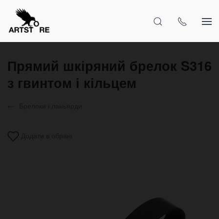
Прямий шкіряний брелок S316
з гвинтом і кільцем
Брелоки і ланьярди
Додати в обрані