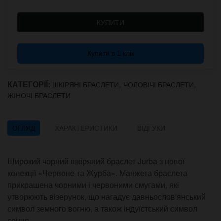
КУПИТИ
Купити в 1 клік
КАТЕГОРІЇ:
,
,
ШКІРЯНІ БРАСЛЕТИ
ЧОЛОВІЧІ БРАСЛЕТИ
ЖІНОЧІ БРАСЛЕТИ
ОГЛЯД
ХАРАКТЕРИСТИКИ
ВІДГУКИ
Широкий чорний шкіряний браслет Jurba з нової
колекції «Червоне та Журба». Манжета браслета
прикрашена чорними і червоними смугами, які
утворюють візерунок, що нагадує давньослов'янський
символ земного вогню, а також індуїстський символ
сонця.