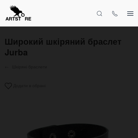
Широкий шкіряний браслет
Jurba
Шкіряні браслети
Додати в обрані