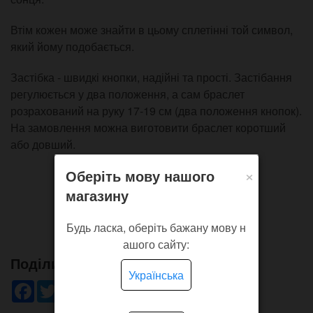
Втім кожен може знайти в цьому сплетінні той символ,
який йому подобається.
Застібка - швидкі кнопки, надійні та прості. Застібання
регулюється у два положення, а сам браслет
розрахований на руку 17-19 см (два положення кнопок).
На замовлення можна виготовити браслет коротший
або довший.
×
Оберіть мову нашого
магазину
Будь ласка, оберіть бажану мову н
ашого сайту:
Поділись!
Українська
Facebook
Twitter
WhatsApp
Viber
Pinterest
Telegram