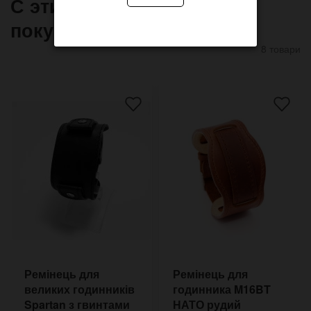
С этим товаром часто
покупают
8 товари
Ремінець для
Ремінець для
великих годинників
годинника M16BT
Spartan з гвинтами
НАТО рудий