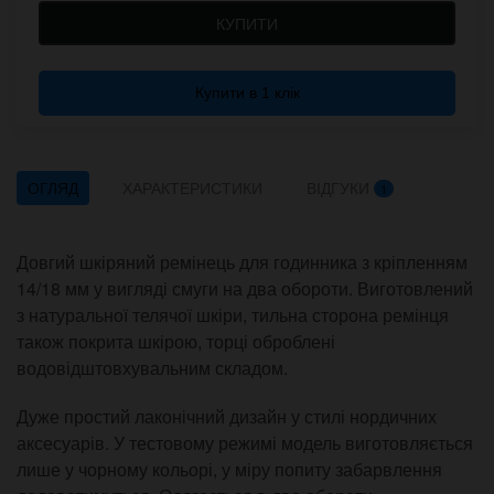
КУПИТИ
Купити в 1 клік
ОГЛЯД
ХАРАКТЕРИСТИКИ
ВІДГУКИ
1
Довгий шкіряний ремінець для годинника з кріпленням
14/18 мм у вигляді смуги на два обороти. Виготовлений
з натуральної телячої шкіри, тильна сторона ремінця
також покрита шкірою, торці оброблені
водовідштовхувальним складом.
Дуже простий лаконічний дизайн у стилі нордичних
аксесуарів. У тестовому режимі модель виготовляється
лише у чорному кольорі, у міру попиту забарвлення