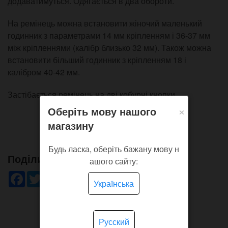
додаватимуться. Одягається в два обороти.
На ремінець можна встановити жіночий маленький
годинник з параметрами 14 мм кріпленням і 36-37 мм
між кріпленнями (калібр близько 32 мм). Також можна
встановити більший годинник з кріпленням 18 і
калібром 40-42 мм.
Застібається ремінець на дві кобурні кнопки.
×
Оберіть мову нашого
магазину
Будь ласка, оберіть бажану мову н
Поділись!
ашого сайту:
Facebook
Twitter
WhatsApp
Viber
Pinterest
Telegram
Українська
Русский