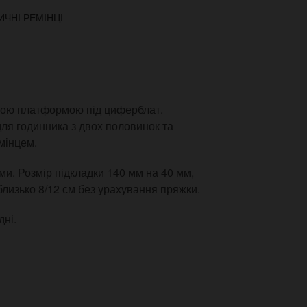
ИЧНІ РЕМІНЦІ
ною платформою під циферблат.
для годинника з двох половинок та
мінцем.
ми. Розмір підкладки 140 мм на 40 мм,
близько 8/12 см без урахування пряжки.
дні.