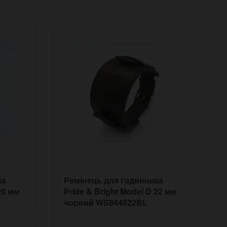
ка
Ремінець для годинника
Р
20 мм
Pride & Bright Model D 22 мм
P
чорний WS844522BL
ч