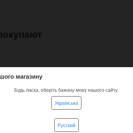
покупают
шого магазину
Будь ласка, оберіть бажану мову нашого сайту:
Українська
Русский