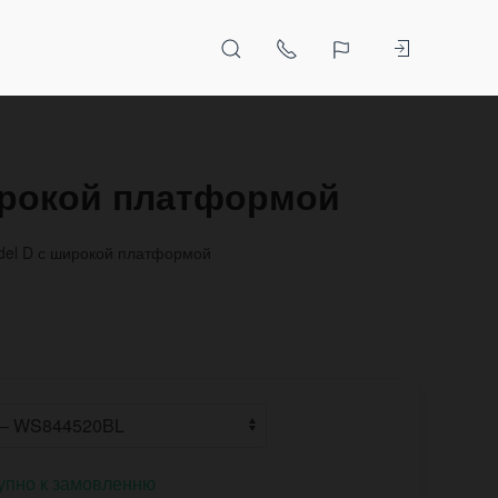
ирокой платформой
del D с широкой платформой
упно к замовленню