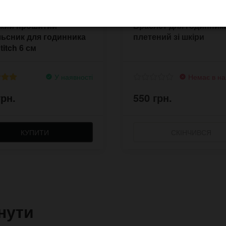
кий прошитий
Браслет для годинника
ьсник для годинника
плетений зі шкіри
titch 6 см
У наявності
Немає в на
грн.
550 грн.
КУПИТИ
СКІНЧИВСЯ
нути