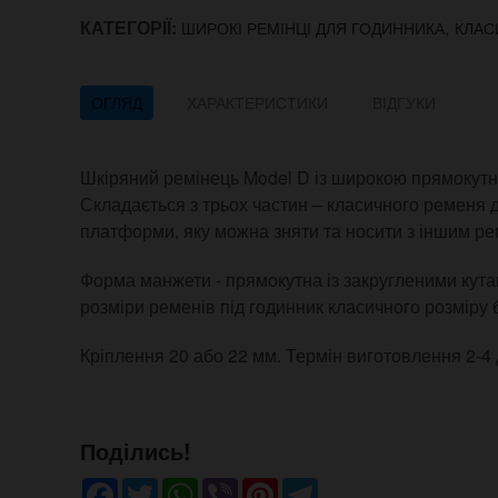
КАТЕГОРІЇ:
,
ШИРОКІ РЕМІНЦІ ДЛЯ ГОДИННИКА
КЛАС
ОГЛЯД
ХАРАКТЕРИСТИКИ
ВІДГУКИ
Шкіряний ремінець Model D із широкою прямокут
Складається з трьох частин – класичного ременя 
платформи, яку можна зняти та носити з іншим ре
Форма манжети - прямокутна із закругленими кута
розміри ременів під годинник класичного розміру 
Кріплення 20 або 22 мм. Термін виготовлення 2-4 
Поділись!
Facebook
Twitter
WhatsApp
Viber
Pinterest
Telegram