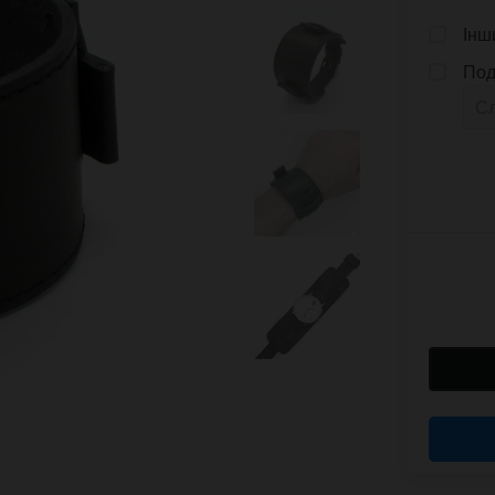
Інш
Под