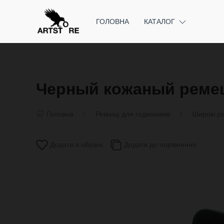
ГОЛОВНА
КАТАЛОГ
Черный кожаный ремеш
Головна
Ремінці для годинників
Широкі ре
Додати в обрані
Додати до порівняння