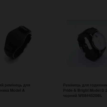
й ремінець для
Ремінець для годинни
ника Model A
Pride & Bright Model D 
чорний WS844520BL