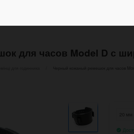
ок для часов Model D с ш
мінці для годинника
Черный кожаный ремешок для часов Mo
Дост