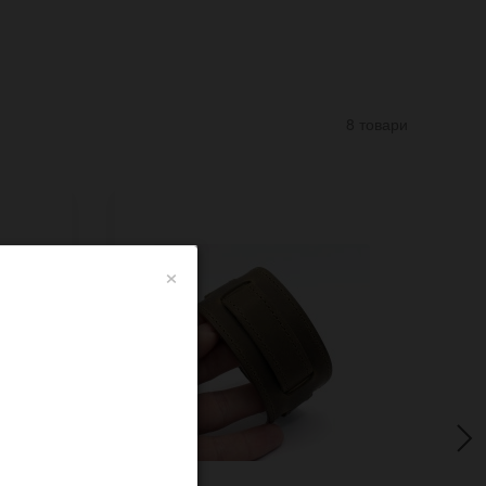
8 товари
×