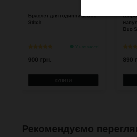
Браслет для годинника Uno
Широ
Stitch
напул
Duo S
У наявності
900 грн.
890 
КУПИТИ
Рекомендуємо перегля