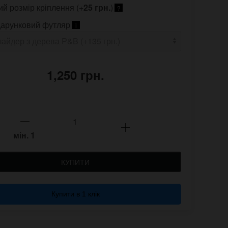
ий розмір кріплення (+
25 грн.
)
?
арунковий футляр
i
1,250 грн.
мін.
1
КУПИТИ
Купити в 1 клік