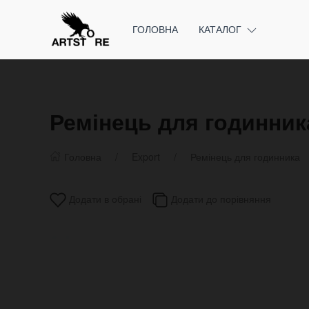
ГОЛОВНА
КАТАЛОГ
Ремінець для годинника
Головна
Export
Ремінець для годинника
Додати в обрані
Додати до порівняння