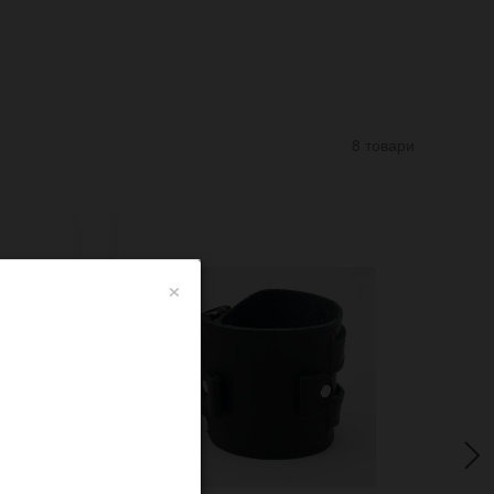
8 товари
×