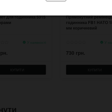
ет для годинника 5315
Прямокутний ремінець
орами
годинника FB1 НАТО 1
мм коричневий
У наявності
У на
грн.
730 грн.
КУПИТИ
КУПИТИ
нути