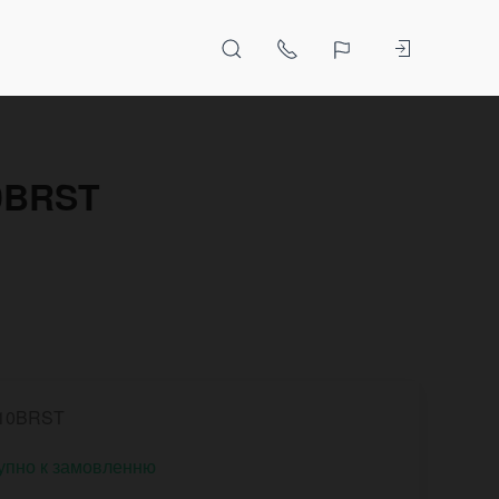
10BRST
10BRST
упно к замовленню