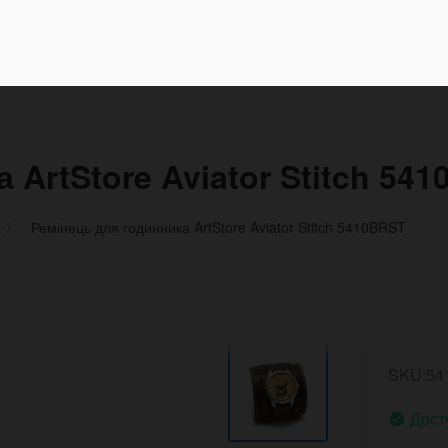
 ArtStore Aviator Stitch 54
Ремінець для годинника ArtStore Aviator Stitch 5410BRST
SKU:54
Дост