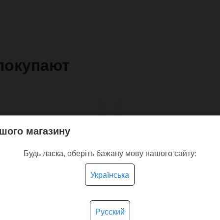
покупают
шого магазину
Будь ласка, оберіть бажану мову нашого сайту:
Українська
Русский