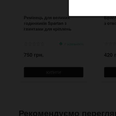
Ремінець для великих
Брасл
годинників Spartan з
з отв
гвинтами для кріплень
У наявності
750 грн.
420 
КУПИТИ
Рекомендуємо перегля