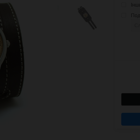
Інш
Под