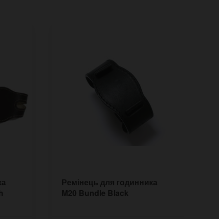
ка
Ремінець для годинника
Б
h
M20 Bundle Black
г
з