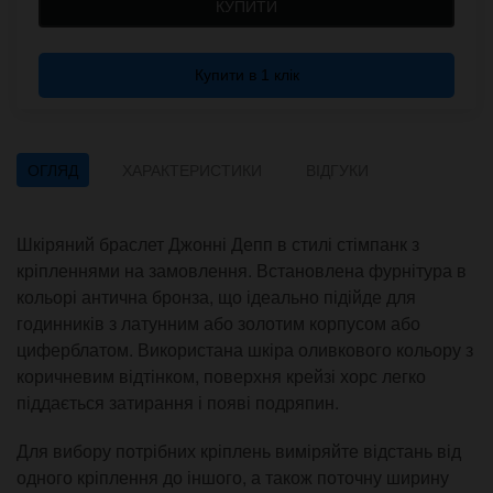
КУПИТИ
Купити в 1 клік
ОГЛЯД
ХАРАКТЕРИСТИКИ
ВІДГУКИ
Шкіряний браслет Джонні Депп в стилі стімпанк з
кріпленнями на замовлення. Встановлена фурнітура в
кольорі антична бронза, що ідеально підійде для
годинників з латунним або золотим корпусом або
циферблатом. Використана шкіра оливкового кольору з
коричневим відтінком, поверхня крейзі хорс легко
піддається затирання і появі подряпин.
Для вибору потрібних кріплень виміряйте відстань від
одного кріплення до іншого, а також поточну ширину