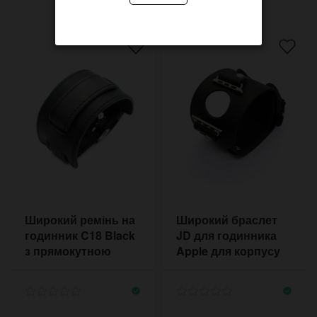
Широкий ремінь на
Широкий браслет
годинник C18 Black
JD для годинника
з прямокутною
Apple для корпусу
манжетою
42-44 мм