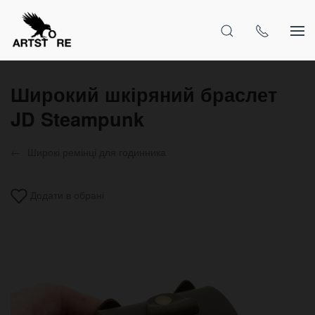
Широкий шкіряний браслет
JD Steampunk
Широкі ремінці для годинника
Додати в обрані