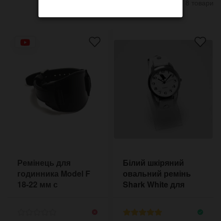
8 товари
Ремінець для
Білий шкіряний
годинника Model F
овальний ремінь
18-22 мм с
Shark White для
підкладом під
годинників
корпус