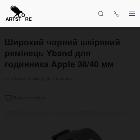
Широкий чорний шкіряний
ремінець Yband для
годинника Apple 38/40 мм
Широкі ремінці для годинника
Додати в обрані