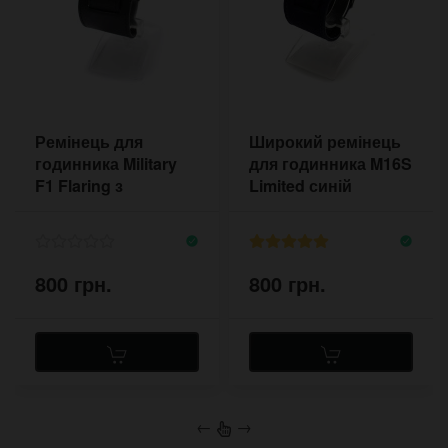
Ремінець для
Широкий ремінець
годинника Military
для годинника M16S
F1 Flaring з
Limited синій
платформою
800 грн.
800 грн.
←
→