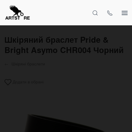
Шкіряний браслет Pride &
Bright Asymo CHR004 Чорний
Шкіряні браслети
Додати в обрані