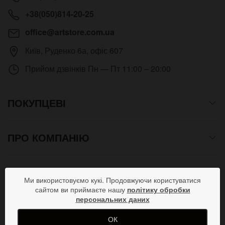
+38(050)814-20-25
office@artstore.com.ua
Київ
,
Руденко 6а, офіс 607
Прийом дзвінків
Пн — Пт 11:00 – 20:00
ПОКУПЦЕВІ
ПРО КОМПАНІЮ
СПОСОБИ ОПЛАТИ
Ми використовуємо кукі. Продовжуючи користуватися
сайтом ви приймаєте нашу
політику обробки
персональних даних
ПРИЄДНУЙСЯ В СОЦМЕРЕЖАХ
ОК