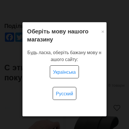
Поділись!
×
Оберіть мову нашого
Facebook
Twitter
WhatsApp
Viber
Pinterest
Telegram
магазину
Будь ласка, оберіть бажану мову н
ашого сайту:
С этим товаром часто
Українська
покупают
8 товари
Русский