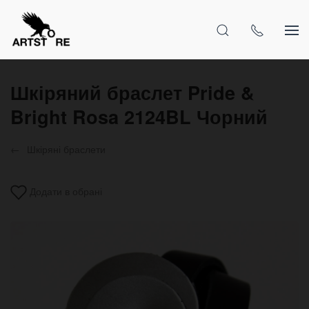
Шкіряний браслет Pride &
Bright Rosa 2124BL Чорний
Шкіряні браслети
Додати в обрані