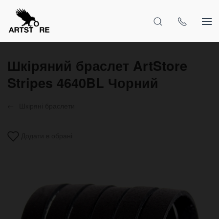
Шкіряний браслет ArtStore
Stripes 4640BL Чорний
Шкіряні браслети
Додати в обрані