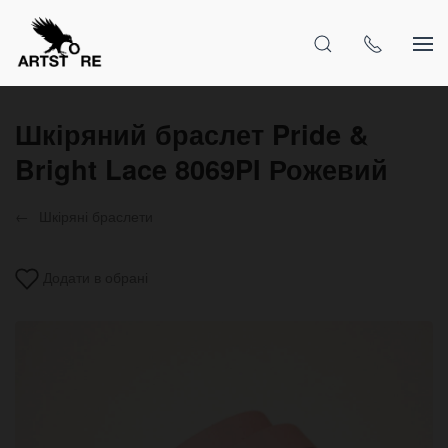
Шкіряний браслет Pride &
Bright Lace 8069PI Рожевий
Шкіряні браслети
Додати в обрані