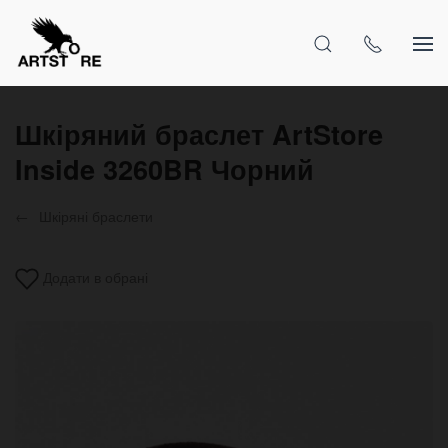
Шкіряний браслет ArtStore
Inside 3260BR Чорний
Шкіряні браслети
Додати в обрані