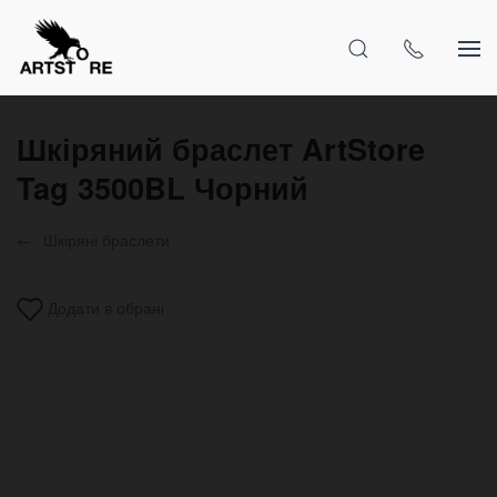
Шкіряний браслет ArtStore
Tag 3500BL Чорний
Шкіряні браслети
Додати в обрані