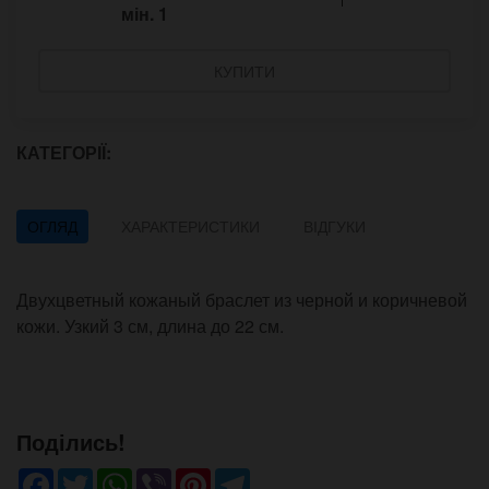
мін.
1
КУПИТИ
КАТЕГОРІЇ:
ОГЛЯД
ХАРАКТЕРИСТИКИ
ВІДГУКИ
Двухцветный кожаный браслет из черной и коричневой
кожи. Узкий 3 см, длина до 22 см.
Поділись!
Facebook
Twitter
WhatsApp
Viber
Pinterest
Telegram