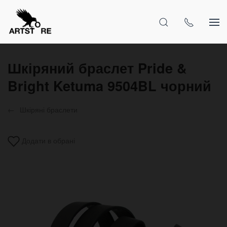
Шкіряний браслет Pride &
Bright Ketuma 9504BL чорний
Шкіряні браслети
Додати в обрані