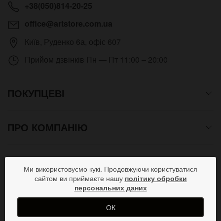
+38(050)814-20-25
office@artstore.com.ua
Київ
,
Руденко 6а, офіс 607
Прийом дзвінків
Пн — Пт 11:00 – 20:00
ПОКУПЦЕВІ
ПРО КОМПАНІЮ
СПОСОБИ ОПЛАТИ
Ми використовуємо кукі. Продовжуючи користуватися
сайтом ви приймаєте нашу
політику обробки
персональних даних
ПРИЄДНУЙСЯ В СОЦМЕРЕЖАХ
ОК