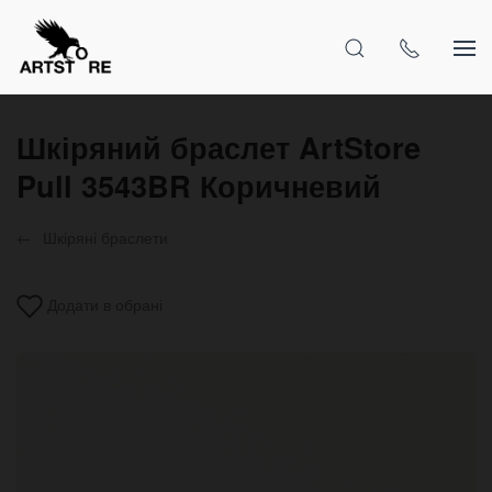
Шкіряний браслет ArtStore
Pull 3543BR Коричневий
Шкіряні браслети
Додати в обрані