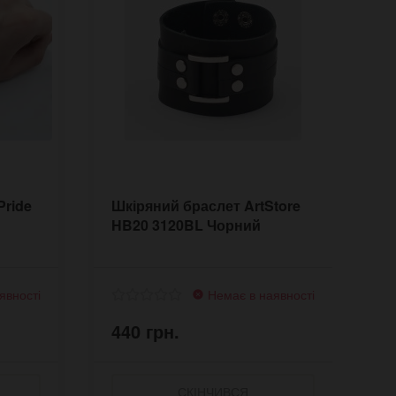
Pride
Шкіряний браслет ArtStore
Ш
HB20 3120BL Чорний
I
явності
Немає в наявності
440 грн.
4
СКІНЧИВСЯ