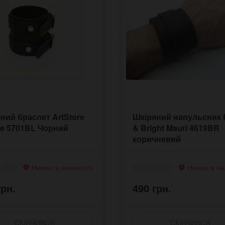
ний браслет ArtStore
Шкіряний напульсник 
e 5701BL Чорний
& Bright Mauri 4619BR
коричневий
Немає в наявності
Немає в на
грн.
490 грн.
СКІНЧИВСЯ
СКІНЧИВСЯ