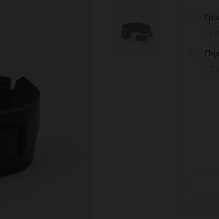
Гра
Под