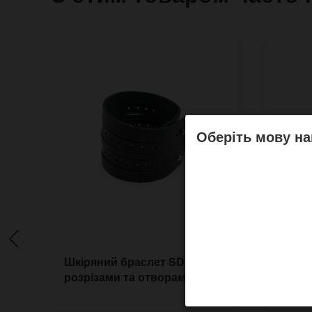
Оберіть мову на
Шкіряний браслет SD42 з
Брасл
розрізами та отворами
Sleev