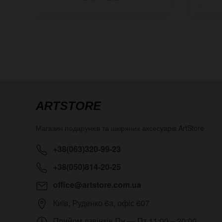
ARTSTORE
Магазин подарунків та шкіряних аксесуарів
ArtStore
+38(063)320-99-23
+38(050)814-20-25
office@artstore.com.ua
Київ
,
Руденко 6а, офіс 607
Прийом дзвінків
Пн — Пт 11:00 – 20:00