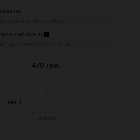
віювання
арунковий футляр
i
470 грн.
мін.
1
КУПИТИ