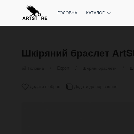
ГОЛОВНА
КАТАЛОГ
Шкіряний браслет ArtS
Головна
Export
Шкіряні браслети
Ш
Додати в обрані
Додати до порівняння