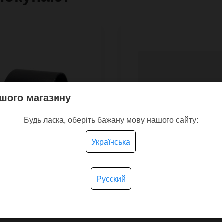
шого магазину
Будь ласка, оберіть бажану мову нашого сайту:
Українська
Русский
ет манжет Basic
Шкіряний браслет Da F
e для гравіювання
на одній пряжці