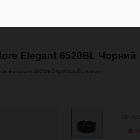
tore Elegant 6520BL Чорний
кіряний браслет ArtStore Elegant 6520BL Чорний
SKU:65
Не