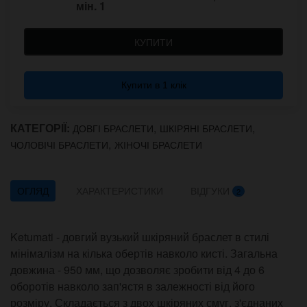
мін.
1
КУПИТИ
Купити в 1 клік
КАТЕГОРІЇ:
,
,
ДОВГІ БРАСЛЕТИ
ШКІРЯНІ БРАСЛЕТИ
,
ЧОЛОВІЧІ БРАСЛЕТИ
ЖІНОЧІ БРАСЛЕТИ
ОГЛЯД
ХАРАКТЕРИСТИКИ
ВІДГУКИ
2
Ketumati - довгий вузький шкіряний браслет в стилі
мінімалізм на кілька обертів навколо кисті. Загальна
довжина - 950 мм, що дозволяє зробити від 4 до 6
оборотів навколо зап'ястя в залежності від його
розміру. Складається з двох шкіряних смуг, з'єднаних