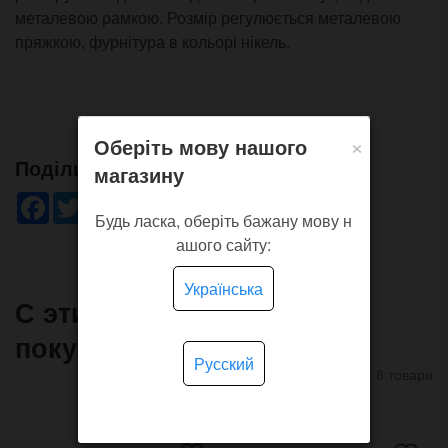
металевою рамкою. Розмір регулюється металевою
пряжкою, фурнітура в кольорі нікель.
×
Оберіть мову нашого
Поділись!
магазину
Facebook
Twitter
WhatsApp
Viber
Pinterest
Telegram
Будь ласка, оберіть бажану мову н
ашого сайту:
Українська
С этим товаром часто
покупают
Русский
8 товари