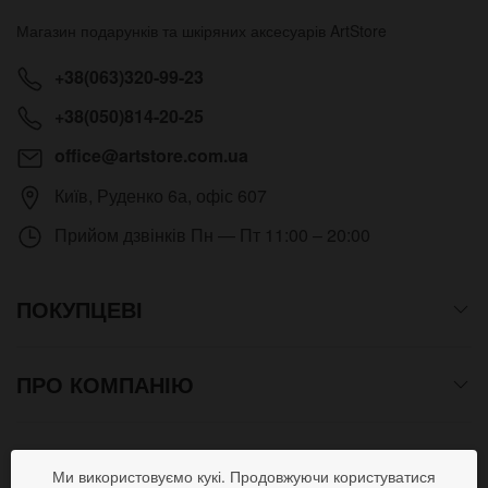
Магазин подарунків та шкіряних аксесуарів
ArtStore
+38(063)320-99-23
+38(050)814-20-25
office@artstore.com.ua
Київ
,
Руденко 6а, офіс 607
Прийом дзвінків
Пн — Пт 11:00 – 20:00
ПОКУПЦЕВІ
ПРО КОМПАНІЮ
СПОСОБИ ОПЛАТИ
Ми використовуємо кукі. Продовжуючи користуватися