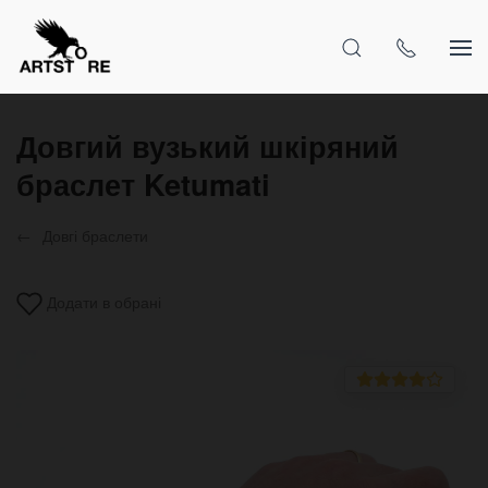
Довгий вузький шкіряний
браслет Ketumati
Довгі браслети
Додати в обрані