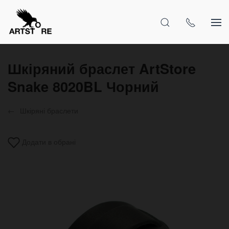
Шкіряний браслет ArtStore
Snake 8020BL Чорний
Шкіряні браслети
Додати в обрані