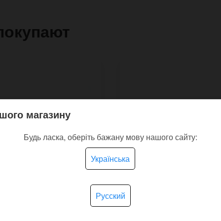
покупают
шого магазину
Будь ласка, оберіть бажану мову нашого сайту:
Українська
Русский
 - широкий шкіряний
Шкіряний браслет BMA