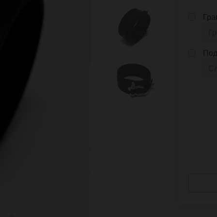
Гра
Под