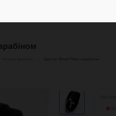
карабіном
Чоловічі браслети
Браслет Broad Peak з карабіном
SKU:24
Не