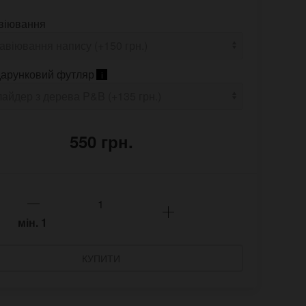
віювання
арунковий футляр
i
550 грн.
мін.
1
КУПИТИ