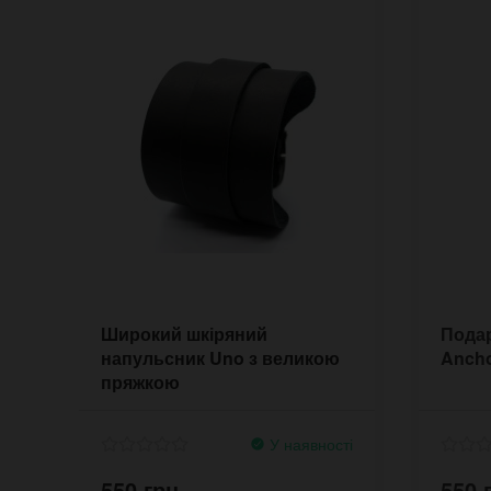
Широкий шкіряний
Подар
напульсник Uno з великою
Anch
пряжкою
У наявності
550 грн.
550 