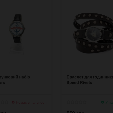
унковий набір
Браслет для годинник
ors
Speed Rivets
Немає в наявності
У на
грн.
550 грн.