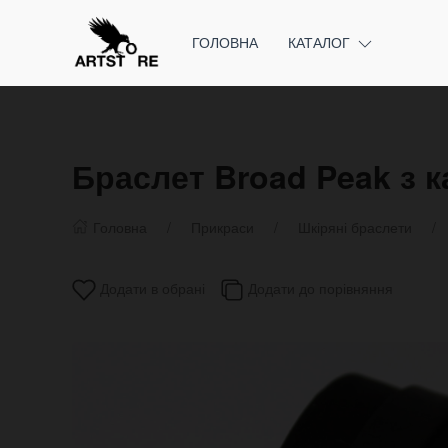
ГОЛОВНА
КАТАЛОГ
Браслет Broad Peak з 
Головна
Прикраси
Шкіряні браслети
Додати в обрані
Додати до порівняння