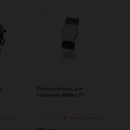
а
Ретро ремінець для
Ш
годинника Military F1
M
явності
Немає в наявності
550 грн.
5