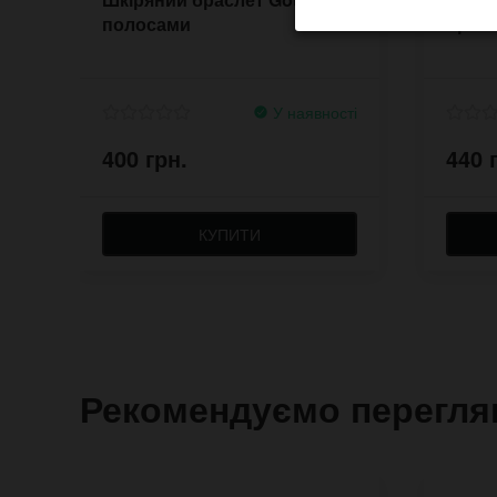
полосами
брасл
У наявності
400 грн.
440 
КУПИТИ
Рекомендуємо перегля