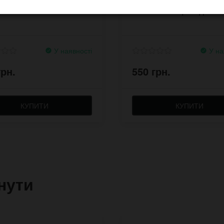
ет з заклепками
залізними пірамідами
У наявності
У на
грн.
550 грн.
КУПИТИ
КУПИТИ
нути