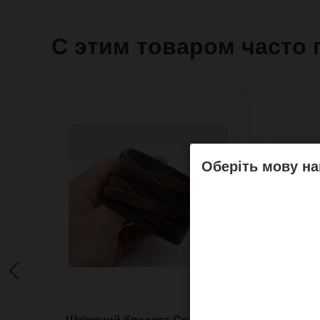
С этим товаром часто 
Оберіть мову на
Шкіряний браслет Gothic з
Vilmo