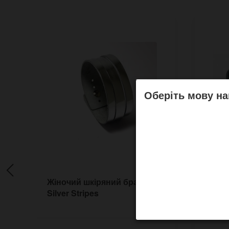
Оберіть мову на
Жіночий шкіряний браслет
Вузьк
Silver Stripes
Insid