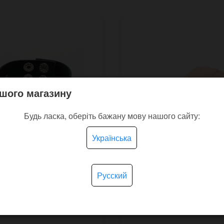
шого магазину
Будь ласка, оберіть бажану мову нашого сайту:
Українська
Русский
ий шкіряний браслет
Широкий шкіряний бр
e Minima
Turan