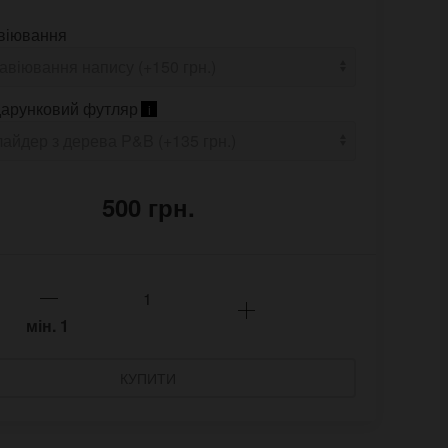
віювання
арунковий футляр
i
500 грн.
мін.
1
КУПИТИ