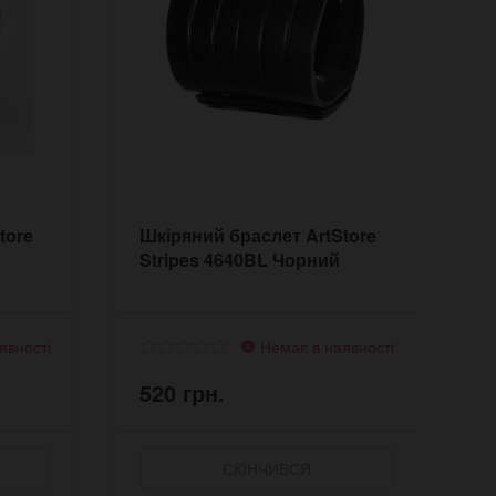
tore
Шкіряний браслет ArtStore
Ш
Stripes 4640BL Чорний
S
явності
Немає в наявності
520 грн.
5
СКІНЧИВСЯ