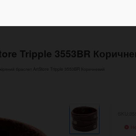
tore Tripple 3553BR Коричн
кіряний браслет ArtStore Tripple 3553BR Коричневий
SKU:35
Не