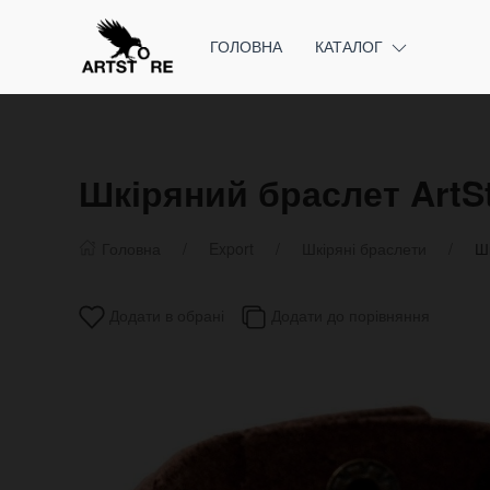
ГОЛОВНА
КАТАЛОГ
Шкіряний браслет ArtS
Головна
Export
Шкіряні браслети
Ш
Додати в обрані
Додати до порівняння