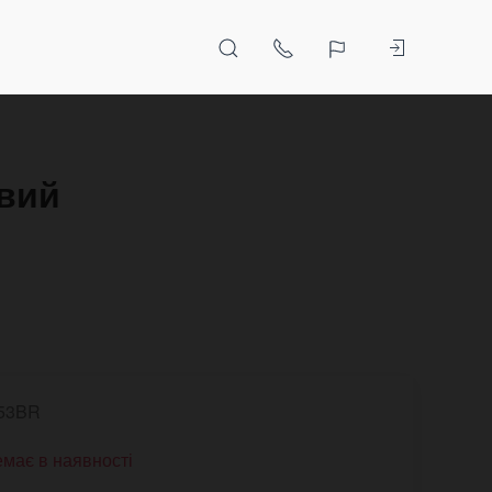
евий
53BR
має в наявності