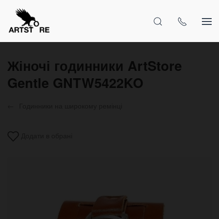
Жіночі годинники ArtStore
Gentle GNTW5422KO
Годинники на широкому ремінці
Додати в обрані