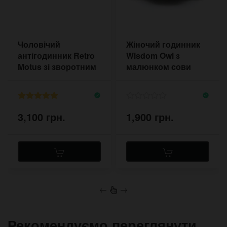
Чоловічий
Жіночий годинник
антігодинник Retro
Wisdom Owl з
Motus зі зворотним
малюнком сови
ходом
3,100 грн.
1,900 грн.
←
→
Рекомендуємо переглянути