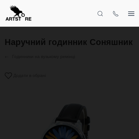
Наручний годинник Соняшник
Годинники на вузькому ремінці
Додати в обрані