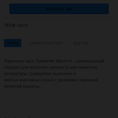
Купити в 1 клік
ТЕГИ:
КВІТИ
ОГЛЯД
ХАРАКТЕРИСТИКИ
ВІДГУКИ
Наручные часы Typewriter Machine - оригинальный
подарок для писателя, лингвиста или любителя
литературы. Циферблат выполнен в
желтых винтажных тонах с рисунком старинной
печатной машины.