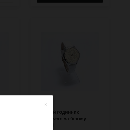
×
ette
Жіночий годинник
Wildflowers на білому
ремінці