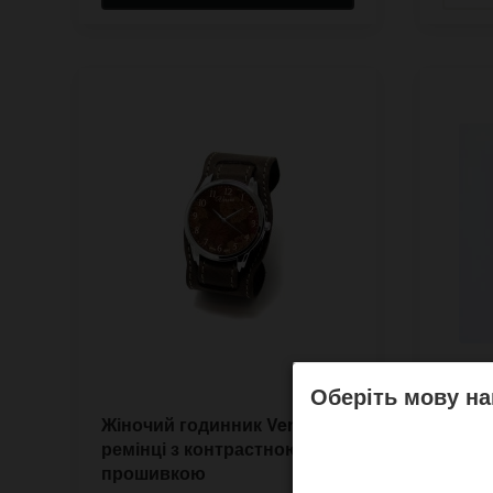
Оберіть мову на
Жіночий годинник Verano на
Жіно
ремінці з контрастною
антіг
прошивкою
знако