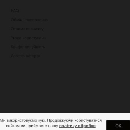
FAQ
Обмін і повернення
Отримати знижку
Угода користувача
Конфендеційність
Договір оферта
Ми використовуємо кукі. Продовжуючи користуватися
сайтом ви приймаєте нашу
політику обробки
ОК
арунків від дизайн студії ArtStore. Використання матеріалів сайту 