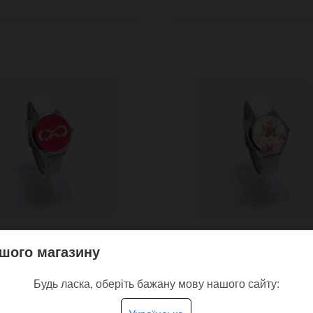
шого магазину
чий наручний
Жіночий годинник Vign
Будь ласка, оберіть бажану мову нашого сайту:
одинник Lemniscata зі
Classic Вінтажні
м нескінченність