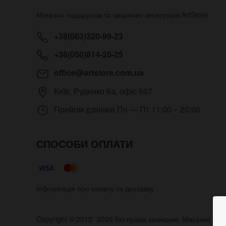
Магазин подарунків та шкіряних аксесуарів
ArtStore
+38(063)320-99-23
+38(050)814-20-25
office@artstore.com.ua
Київ
,
Руденко 6а, офіс 607
Прийом дзвінків
Пн — Пт 11:00 – 20:00
СПОСОБИ ОПЛАТИ
Інформація про оплату та доставку
Copyright © 2012- 2026 Всі права захищені. Магазин под