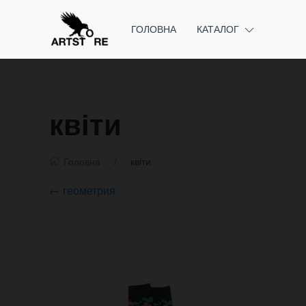
ГОЛОВНА
КАТАЛОГ
квіти
Головна
квіти
← геометрия