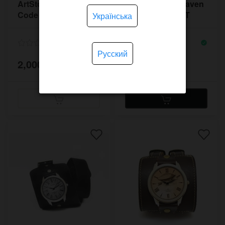
ArtStore Da Vinci
ArtStore Dark Raven
Code DVCW5410BR
DRVW5410BLST
Українська
Русский
2,000 грн.
1,900 грн.