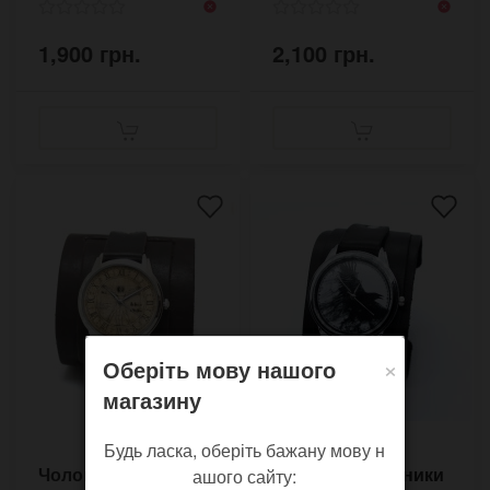
1,900 грн.
2,100 грн.
×
Оберіть мову нашого
магазину
Будь ласка, оберіть бажану мову н
Чоловічі годинники
Чоловічі годинники
ашого сайту: