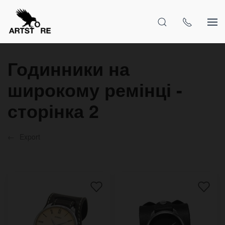
Годинники на
широкому ремінці -
сторінка 2
Export