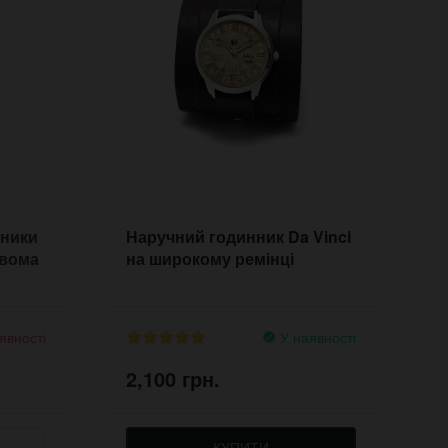
нники
Наручний годинник Da Vinci
Ч
двома
на широкому ремінці
R
ш
явності
У наявності
2,100 грн.
2
КУПИТИ