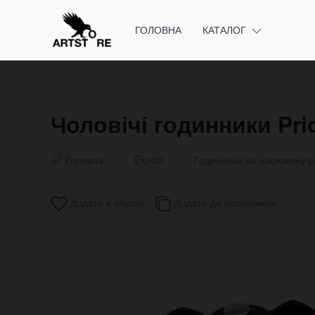
ГОЛОВНА
КАТАЛОГ
Чоловічі годинники Pri
Головна
Export
Годинники на широкому р
Додати в обрані
Додати до порівняння