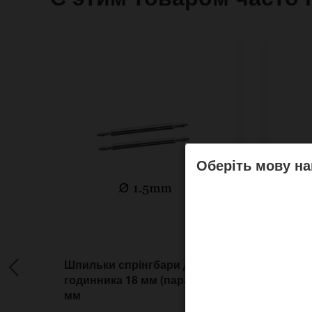
Оберіть мову на
Шпильки спрінгбари для
Нару
годинника 18 мм (пара) 1,5
Украї
мм