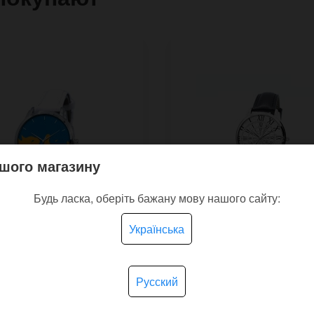
шого магазину
Будь ласка, оберіть бажану мову нашого сайту:
Українська
чний годинник
Наручний антигодинн
Русский
нські котики
Спіраль часу