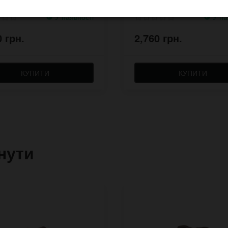
У наявності
У на
0 грн.
2,760 грн.
КУПИТИ
КУПИТИ
нути