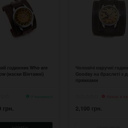
ий годинник Who are
Чоловічі наручні годи
ow (маски Вінтажні)
Gooday на браслеті з 
пряжками
У наявності
Немає в на
0 грн.
2,100 грн.
КУПИТИ
СКІНЧИВСЯ