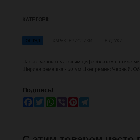
КАТЕГОРІЇ:
ОГЛЯД
ХАРАКТЕРИСТИКИ
ВІДГУКИ
Часы с чёрным матовым циферблатом в стиле м
Ширина ремешка - 50 мм Цвет ремня: Черный. Об
Поділись!
Facebook
Twitter
WhatsApp
Viber
Pinterest
Telegram
С этим товаром часто 