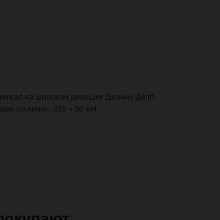
инимал на широком ремешке Джонни Депп
щие размеры: 235 × 50 мм
покупают