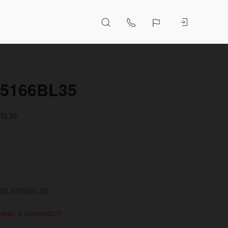
L5166BL35
6BL35
BL5166BL35
має в наявності