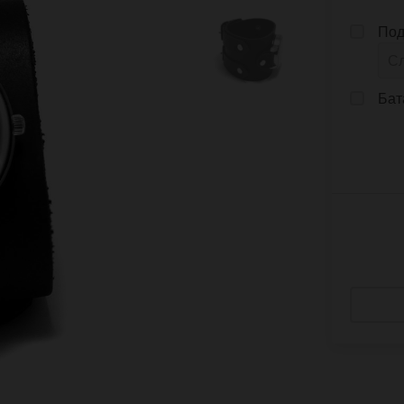
Под
Бат