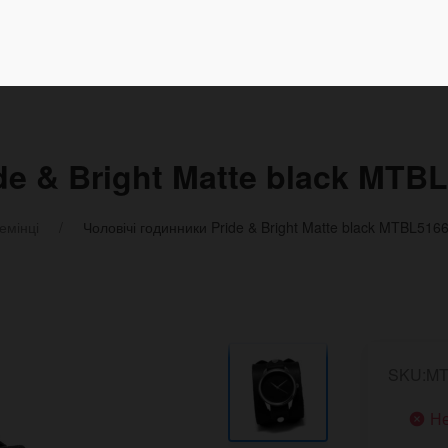
de & Bright Matte black MTB
емінці
Чоловічі годинники Pride & Bright Matte black MTBL516
SKU:MT
Не